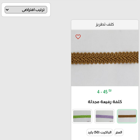
كلف تطريز
favorite_border
₪
4 - 45
كلفة رفيعة مجدلة
المتر
الباكيت (50) يارد