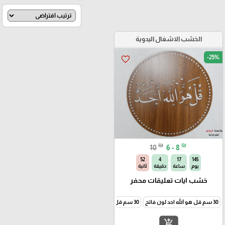
الخشب الاشغال اليدوية
-25%
favorite_border
₪
₪
10
6 - 8
52
4
17
145
يوم
ساعة
دقيقة
ثانية
خشب ايات تعليقات محفر
30 سم قل هو الله احد لون فاتح
30 سم قل هو الله احد لون غامق
30 سم بسم الله لون فاتح
add_shopping_cart