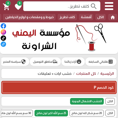
0
0
search
shopping_cart
favorite
home
الكل
أقمشة
كلف تطريز
خيوط و ومقصات و لوازم الخياطين
security
commute
emoji_emotions
ballot
طلباتي السابقة
آراء زبائننا
مناطق التوصيل
سياسة المتجر
الرئيسية
كل المنتجات
خشب ايات + تعليقات
كود الخصم P
الكل
الخشب الاشغال اليدوية
الكل
20 سم شكر لله لون فاتح
25 سم الله اكبر لون فاتح
30 سم بسم الله لون فاتح