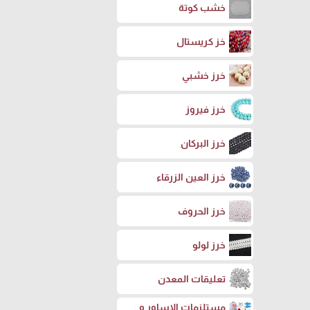
خشب كوتة
خز كريستال
خرز خشبي
خرز فيروز
خرز البركان
خرز العين الزرقاء
خرز الحروف
خرز لولو
تعليقات المعدن
مستلزمات الاساور و