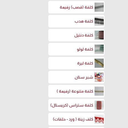
كلفة (قصب) رفيعة
كلفة هدب
كلفة دنتيل
كلفة لولو
كلفة ليرة
شبر ستان
كلفة متنوعة (رفيعة )
كلفة ستراس (كريستال)
كلف زينة ( ورد - حلقات)