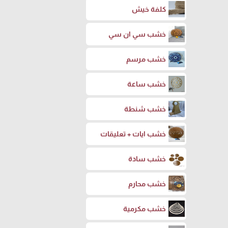
كلفة خيش
خشب سي ان سي
خشب مرسم
خشب ساعة
خشب شنطة
خشب ايات + تعليقات
خشب سادة
خشب محارم
خشب مكرمية