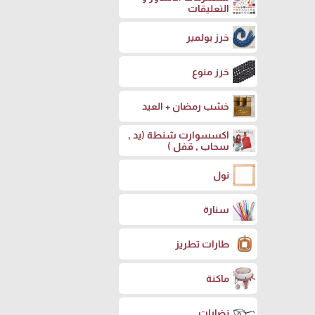
التعليقات
خرز بولمير
خرز منوع
خشب رمضان + العيد
اكسسوارت شنطة (يد ,
سحاب , قفل )
نول
سنارة
طارات تطريز
ماكنة
نضارات