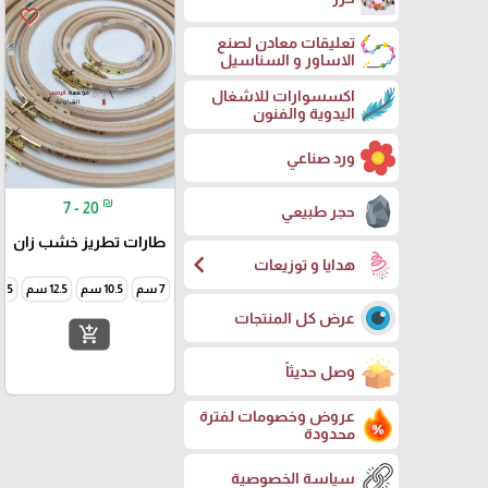
favorite_border
تعليقات معادن لصنع
الاساور و السناسيل
اكسسوارات للاشغال
اليدوية والفنون
ورد صناعي
₪
7 - 20
حجر طبيعي
طارات تطريز خشب زان
chevron_left
هدايا و توزيعات
7 سم
10.5 سم
12.5 سم
15.5 
عرض كل المنتجات
add_shopping_cart
وصل حديثاً
عروض وخصومات لفترة
محدودة
سياسة الخصوصية