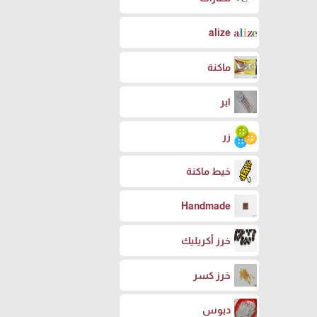
alize
ماكنة
ابر
زر
خيط ماكنة
Handmade
خرز أكريليك
خرز كسر
دبوس