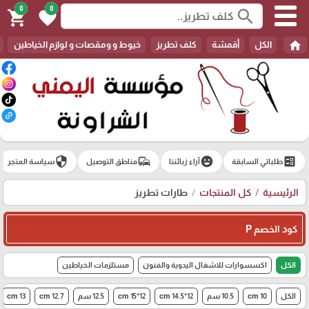
0
0
search
shopping_cart
favorite
home
الكل
أقمشة
كلف تطريز
خيوط و ومقصات و لوازم الخياطين
security
commute
emoji_emotions
ballot
طلباتي السابقة
آراء زبائننا
مناطق التوصيل
سياسة المتجر
الرئيسية
كل المنتجات
طارات تطريز
كود الخصم P
الكل
اكسسوارات للاشغال اليدوية والفنون
مستلزمات الخياطين
الكل
10 cm
10.5 سم
12*14.5 cm
12*15 cm
12.5 سم
12.7 cm
13 cm