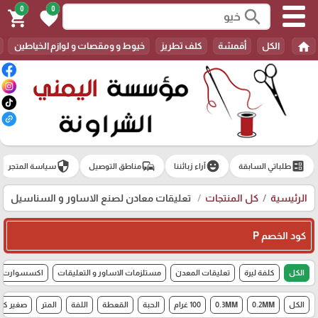
0
0
search
shopping_cart
favorite
home
الكل
أقمشة
كلف تطريز
خيوط و ومقصات و لوازم الخياطين
security
commute
emoji_emotions
ballot
طلباتي السابقة
آراء زبائننا
مناطق التوصيل
سياسة المتجر
الرئيسية
كل المنتجات
تعليقات معادن لصنع الاساور و السناسيل
كود الخصم P
الكل
كلفة ليرة
تعليقات المعدن
مستلزمات الاساور و التعليقات
اكسسوارت شن
الكل
0.2MM
0.3MM
100 غرام
الحبة
القعطة
اللفة
المتر
صغير كل ١٠ حب