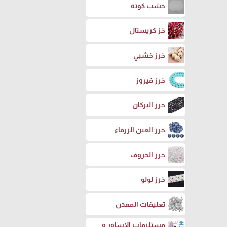
خشب كوتة
خز كريستال
خرز خشبي
خرز فيروز
خرز البركان
خرز العين الزرقاء
خرز الحروف
خرز لولو
تعليقات المعدن
مستلزمات الاساور و