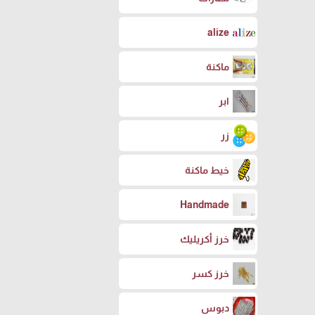
alize
ماكنة
ابر
زر
خيط ماكنة
Handmade
خرز أكريليك
خرز كسر
دبوس