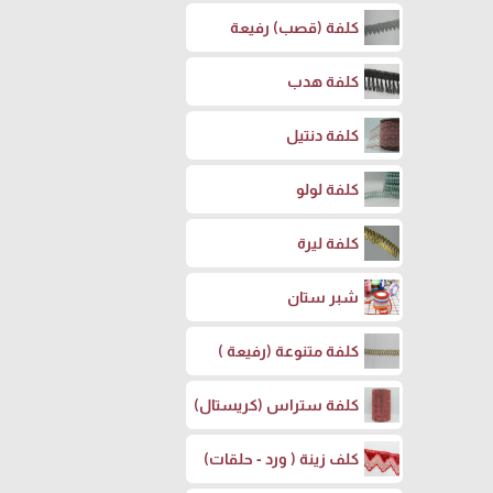
كلفة (قصب) رفيعة
كلفة هدب
كلفة دنتيل
كلفة لولو
كلفة ليرة
شبر ستان
كلفة متنوعة (رفيعة )
كلفة ستراس (كريستال)
كلف زينة ( ورد - حلقات)