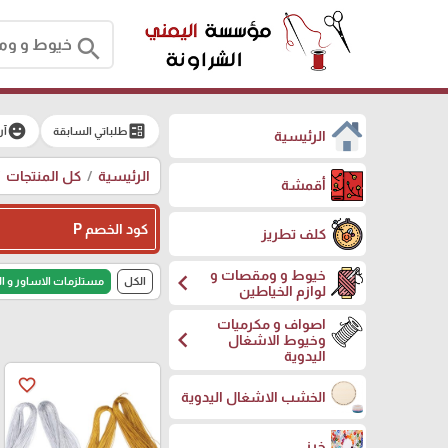
search
emoji_emotions
ballot
طلباتي السابقة
آر
الرئيسية
الرئيسية
كل المنتجات
أقمشة
كود الخصم P
كلف تطريز
خيوط و ومقصات و
chevron_left
الكل
مستلزمات الاساور و ا
لوازم الخياطين
اصواف و مكرميات
chevron_left
وخيوط الاشغال
اليدوية
favorite_border
الخشب الاشغال اليدوية
خرز