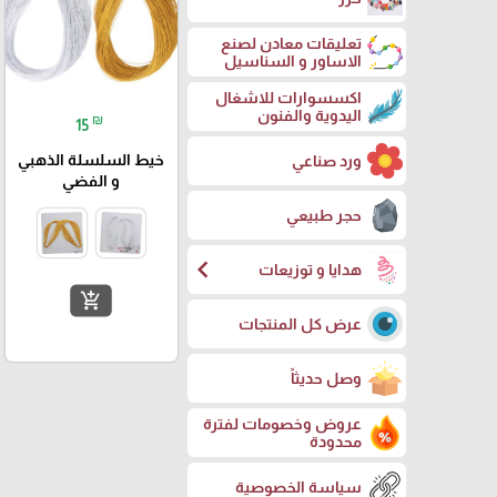
تعليقات معادن لصنع
الاساور و السناسيل
اكسسوارات للاشغال
اليدوية والفنون
₪
15
خيط السلسلة الذهبي
ورد صناعي
و الفضي
حجر طبيعي
chevron_left
هدايا و توزيعات
add_shopping_cart
عرض كل المنتجات
وصل حديثاً
عروض وخصومات لفترة
محدودة
سياسة الخصوصية