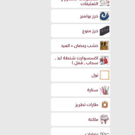
التعليقات
خرز بولمير
خرز منوع
خشب رمضان + العيد
اكسسوارت شنطة (يد ,
سحاب , قفل )
نول
سنارة
طارات تطريز
ماكنة
نضارات