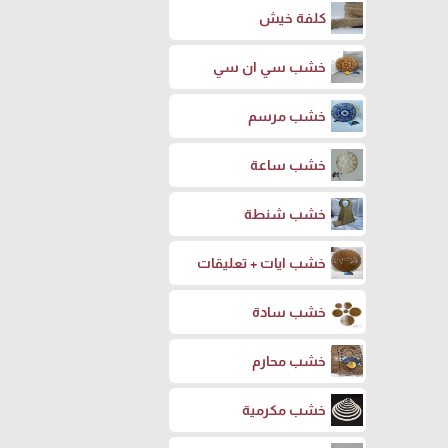
كلفة خيش
خشب سي ان سي
خشب مرسم
خشب ساعة
خشب شنطة
خشب ايات + تعليقات
خشب سادة
خشب محارم
خشب مكرمية