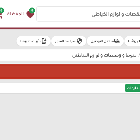
0
0
g_cart
favorite
المفضلة
install_mobile
security
commute
اء زبائننا
مناطق التوصيل
سياسة المتجر
تثبيت تطبيقنا
خيوط و ومقصات و لوازم الخياطين
لتعليقات