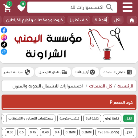
0
0
search
shopping_cart
favorite
home
الكل
أقمشة
كلف تطريز
خيوط و ومقصات و لوازم الخياطين
security
commute
emoji_emotions
ballot
طلباتي السابقة
آراء زبائننا
مناطق التوصيل
سياسة المتجر
الرئيسية
كل المنتجات
اكسسوارات للاشغال اليدوية والفنون
كود الخصم P
الكل
كلفة لولو
كلفة ليرة
خشب مكرمية
مستلزمات الاساور و التعليقات
اك
الكل
(25*25) cm ٢٧٤
0.2MM
0.3MM
0.4
0.40
0.45
0.5
0.50
6