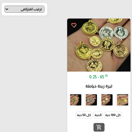
favorite_border
₪
0.25 - 65
ليرة زينة خياطة
كل 100 حبة
الحبة
كل 50 حبة
add_shopping_cart