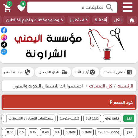
0
0
search
shopping_cart
favorite
home
الكل
أقمشة
كلف تطريز
خيوط و ومقصات و لوازم الخياطين
security
commute
emoji_emotions
ballot
طلباتي السابقة
آراء زبائننا
مناطق التوصيل
سياسة المتجر
الرئيسية
كل المنتجات
اكسسوارات للاشغال اليدوية والفنون
كود الخصم P
الكل
كلفة لولو
كلفة ليرة
خشب مكرمية
مستلزمات الاساور و التعليقات
اك
الكل
(25*25) cm ٢٧٤
0.2MM
0.3MM
0.4
0.40
0.45
0.5
0.50
6