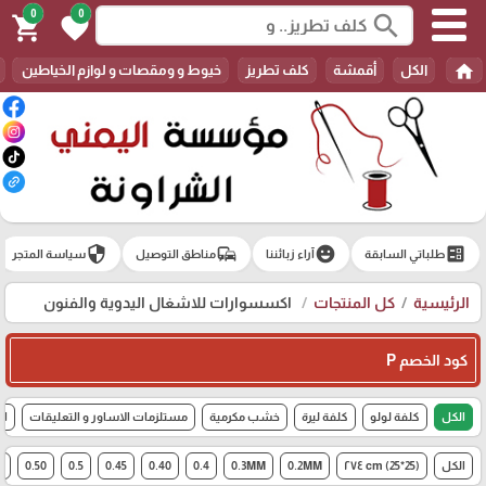
0
0
search
shopping_cart
favorite
home
الكل
أقمشة
كلف تطريز
خيوط و ومقصات و لوازم الخياطين
security
commute
emoji_emotions
ballot
طلباتي السابقة
آراء زبائننا
مناطق التوصيل
سياسة المتجر
الرئيسية
كل المنتجات
اكسسوارات للاشغال اليدوية والفنون
كود الخصم P
الكل
كلفة لولو
كلفة ليرة
خشب مكرمية
مستلزمات الاساور و التعليقات
اك
الكل
(25*25) cm ٢٧٤
0.2MM
0.3MM
0.4
0.40
0.45
0.5
0.50
6