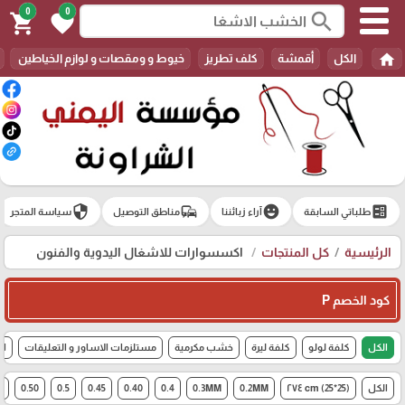
0
0
search
shopping_cart
favorite
home
الكل
أقمشة
كلف تطريز
خيوط و ومقصات و لوازم الخياطين
security
commute
emoji_emotions
ballot
طلباتي السابقة
آراء زبائننا
مناطق التوصيل
سياسة المتجر
الرئيسية
كل المنتجات
اكسسوارات للاشغال اليدوية والفنون
كود الخصم P
الكل
كلفة لولو
كلفة ليرة
خشب مكرمية
مستلزمات الاساور و التعليقات
اك
الكل
(25*25) cm ٢٧٤
0.2MM
0.3MM
0.4
0.40
0.45
0.5
0.50
6