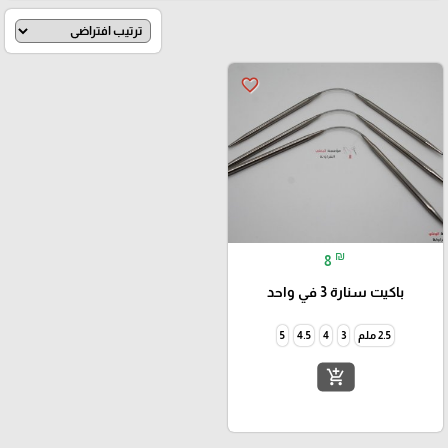
favorite_border
₪
8
باكيت سنارة 3 في واحد
2.5 ملم
3
4
4.5
5
add_shopping_cart