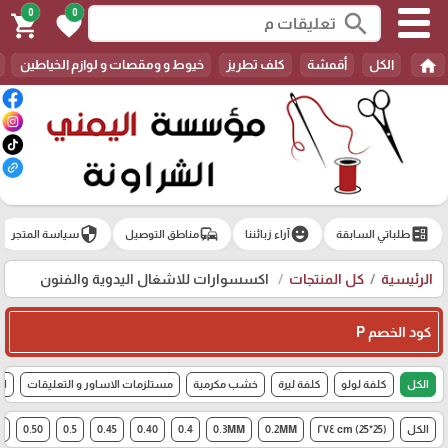
0
0
search
shopping_cart
favorite
home
الكل
أقمشة
كلف تطريز
خيوط و ومقصات و لوازم الخياطين
security
commute
emoji_emotions
ballot
طلباتي السابقة
آراء زبائننا
مناطق التوصيل
سياسة المتجر
الرئيسية
كل المنتجات
اكسسوارات للاشغال اليدوية والفنون
كود الخصم P
الكل
كلفة لولو
كلفة ليرة
خشب مكرمية
مستلزمات الاساور و التعليقات
اك
الكل
(25*25) cm ٢٧٤
0.2MM
0.3MM
0.4
0.40
0.45
0.5
0.50
6