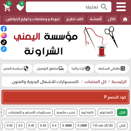
0
0
search
shopping_cart
favorite
home
الكل
أقمشة
كلف تطريز
خيوط و ومقصات و لوازم الخياطين
security
commute
emoji_emotions
ballot
طلباتي السابقة
آراء زبائننا
مناطق التوصيل
سياسة المتجر
الرئيسية
كل المنتجات
اكسسوارات للاشغال اليدوية والفنون
كود الخصم P
الكل
كلفة لولو
كلفة ليرة
خشب مكرمية
مستلزمات الاساور و التعليقات
اك
الكل
(25*25) cm ٢٧٤
0.2MM
0.3MM
0.4
0.40
0.45
0.5
0.50
6