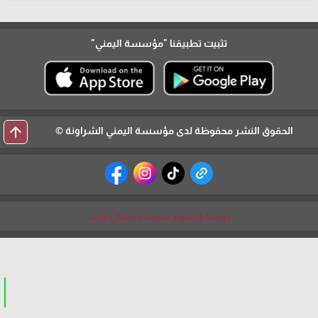
تثبيت تطبيقنا
"مؤسسة اليمني"
arrow_upward
الحقوق النشر محفوظة لدى مؤسسة اليمني الشراونة ©
برمجة وتطوير شركة ديجيتال لايف