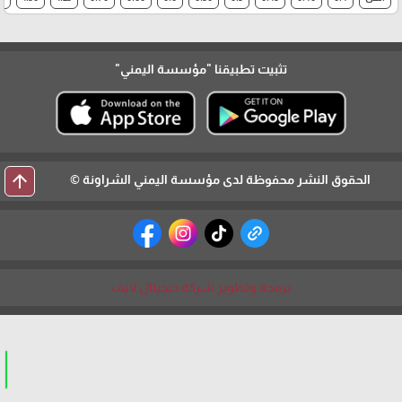
تثبيت تطبيقنا
"مؤسسة اليمني"
arrow_upward
الحقوق النشر محفوظة لدى مؤسسة اليمني الشراونة ©
برمجة وتطوير شركة ديجيتال لايف