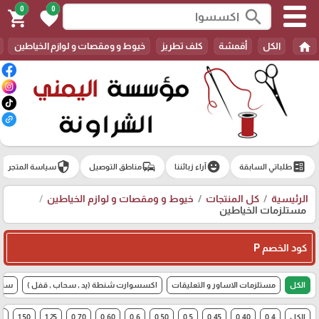
0
0
search
shopping_cart
favorite
home
الكل
أقمشة
كلف تطريز
خيوط و ومقصات و لوازم الخياطين
security
commute
emoji_emotions
ballot
طلباتي السابقة
آراء زبائننا
مناطق التوصيل
سياسة المتجر
الرئيسية
كل المنتجات
خيوط و ومقصات و لوازم الخياطين
مستلزمات الخياطين
كود الخصم P
الكل
مستلزمات الاساور و التعليقات
اكسسوارت شنطة (يد , سحاب , قفل )
سنار
الكل
0.4
0.40
0.45
0.5
0.50
0.6
0.60
0.70
1.25
1.50
 cm