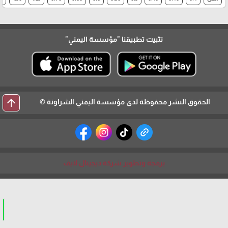
تثبيت تطبيقنا
"مؤسسة اليمني"
arrow_upward
الحقوق النشر محفوظة لدى مؤسسة اليمني الشراونة ©
برمجة وتطوير شركة ديجيتال لايف