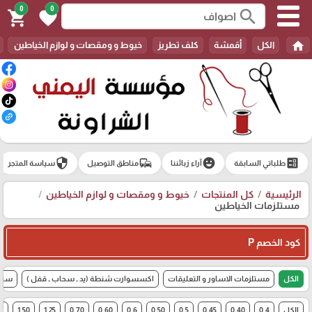
0
0
search
shopping_cart
favorite
home
الكل
أقمشة
كلف تطريز
خيوط و ومقصات و لوازم الخياطين
security
commute
emoji_emotions
ballot
طلباتي السابقة
آراء زبائننا
مناطق التوصيل
سياسة المتجر
الرئيسية
كل المنتجات
خيوط و ومقصات و لوازم الخياطين
مستلزمات الخياطين
كود الخصم P
الكل
مستلزمات الاساور و التعليقات
اكسسوارت شنطة (يد , سحاب , قفل )
سنار
الكل
0.4
0.40
0.45
0.5
0.50
0.6
0.60
0.70
1.25
1.50
 cm