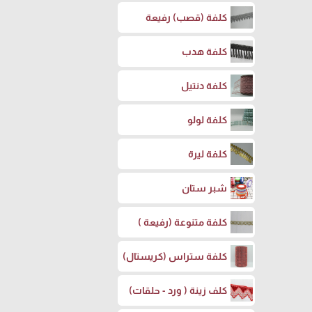
كلفة (قصب) رفيعة
كلفة هدب
كلفة دنتيل
كلفة لولو
كلفة ليرة
شبر ستان
كلفة متنوعة (رفيعة )
كلفة ستراس (كريستال)
كلف زينة ( ورد - حلقات)