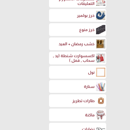
التعليقات
خرز بولمير
خرز منوع
خشب رمضان + العيد
اكسسوارت شنطة (يد ,
سحاب , قفل )
نول
سنارة
طارات تطريز
ماكنة
نضارات