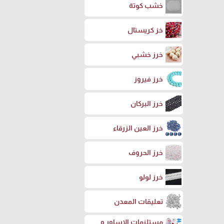
خشب كوتة
خز كريستال
خرز خشبي
خرز فيروز
خرز البركان
خرز العين الزرقاء
خرز الحروف
خرز لولو
تعليقات المعدن
مستلزمات الاساور و