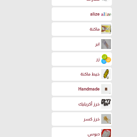
alize
ماكنة
ابر
زر
خيط ماكنة
Handmade
خرز أكريليك
خرز كسر
دبوس