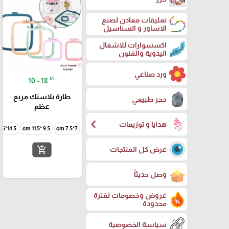
تعليقات معادن لصنع
الاساور و السناسيل
اكسسوارات للاشغال
اليدوية والفنون
ورد صناعي
₪
10 - 18
طارة بلاستك مربع
حجر طبيعي
عظم
chevron_left
هدايا و توزيعات
14.5*16.5 cm
9.5 *11.5 cm
7*7.5 cm
add_shopping_cart
عرض كل المنتجات
وصل حديثاً
عروض وخصومات لفترة
محدودة
سياسة الخصوصية