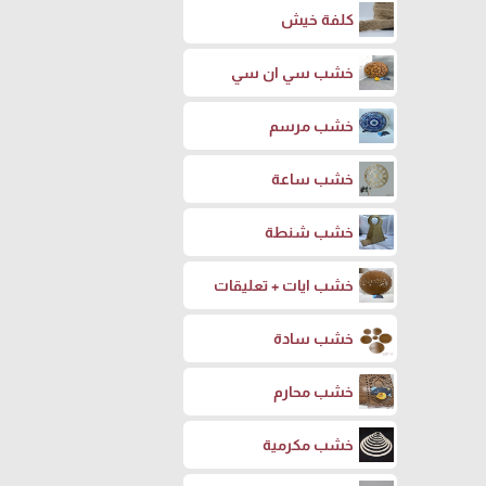
كلفة خيش
خشب سي ان سي
خشب مرسم
خشب ساعة
خشب شنطة
خشب ايات + تعليقات
خشب سادة
خشب محارم
خشب مكرمية