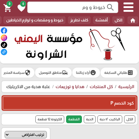
0
0
search
shopping_cart
favorite
home
الكل
أقمشة
كلف تطريز
خيوط و ومقصات و لوازم الخياطين
security
commute
emoji_emotions
ballot
طلباتي السابقة
آراء زبائننا
مناطق التوصيل
سياسة المتجر
الرئيسية
كل المنتجات
هدايا و توزيعات
علبة هدية من الاكريليك
كود الخصم P
الكل
الباكيت ١٢ حبة
الحبة
القطعة
الكرتونة 12 قطعة