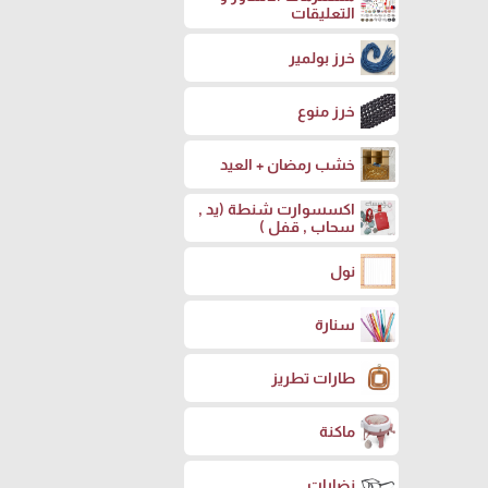
التعليقات
خرز بولمير
خرز منوع
خشب رمضان + العيد
اكسسوارت شنطة (يد ,
سحاب , قفل )
نول
سنارة
طارات تطريز
ماكنة
نضارات