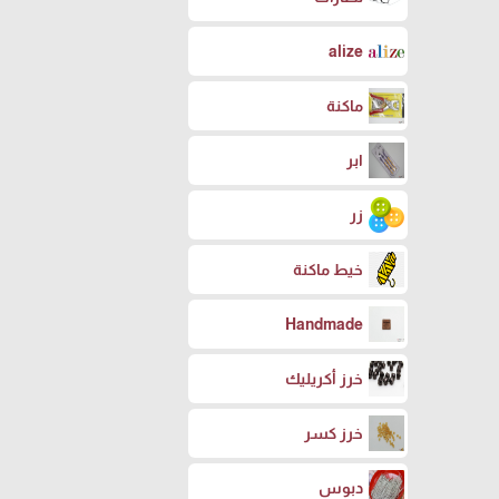
alize
ماكنة
ابر
زر
خيط ماكنة
Handmade
خرز أكريليك
خرز كسر
دبوس