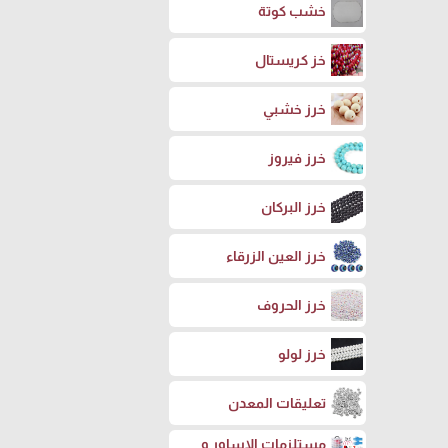
خشب كوتة
خز كريستال
خرز خشبي
خرز فيروز
خرز البركان
خرز العين الزرقاء
خرز الحروف
خرز لولو
تعليقات المعدن
مستلزمات الاساور و