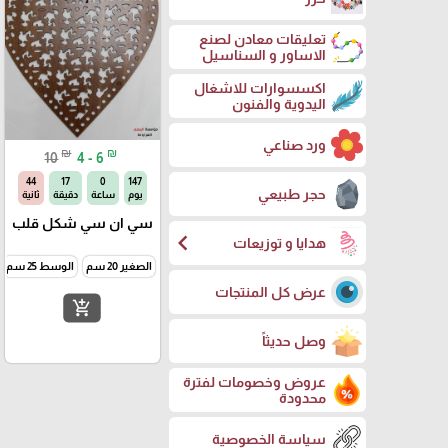
تعليقات معادن لصنع
الاساور و السناسيل
اكسسوارات للاشغال
اليدوية والفنون
ورد صناعي
₪
₪
10
4 - 6
43
17
0
147
حجر طبيعي
يوم
ساعة
دقيقة
ثانية
سي ان سي شكل قلب
chevron_left
هدايا و توزيعات
الصغير 20 سم
الوسط 25 سم
عرض كل المنتجات
add_shopping_cart
وصل حديثاً
عروض وخصومات لفترة
محدودة
سياسة الخصوصية