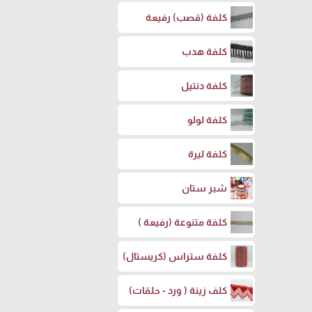
كلفة (قصب) رفيعة
كلفة هدب
كلفة دنتيل
كلفة لولو
كلفة ليرة
شبر ستان
كلفة متنوعة (رفيعة )
كلفة ستراس (كريستال)
كلف زينة ( ورد - حلقات)