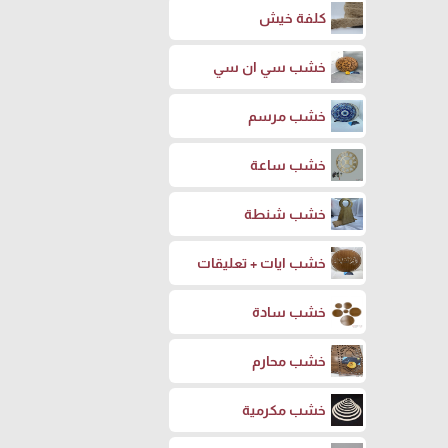
كلفة خيش
خشب سي ان سي
خشب مرسم
خشب ساعة
خشب شنطة
خشب ايات + تعليقات
خشب سادة
خشب محارم
خشب مكرمية