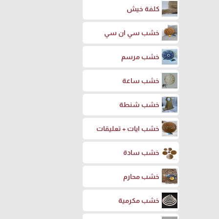
كلفة خيش
خشب سي ان سي
خشب مرسم
خشب ساعة
خشب شنطة
خشب ايات + تعليقات
خشب سادة
خشب محارم
خشب مكرمية