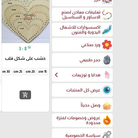
تعليقات معادن لصنع
الاساور و السناسيل
اكسسوارات للاشغال
اليدوية والفنون
ورد صناعي
₪
3 - 8
خشب على شكل قلب
حجر طبيعي
30 cm
25 cm
20 cm
15 cm
chevron_left
هدايا و توزيعات
عرض كل المنتجات
add_shopping_cart
وصل حديثاً
عروض وخصومات لفترة
محدودة
سياسة الخصوصية