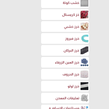
خشب كوتة
خز كريستال
خرز خشبي
خرز فيروز
خرز البركان
خرز العين الزرقاء
خرز الحروف
خرز لولو
تعليقات المعدن
مستلزمات الاساور و