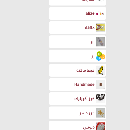
alize
ماكنة
ابر
زر
خيط ماكنة
Handmade
خرز أكريليك
خرز كسر
دبوس