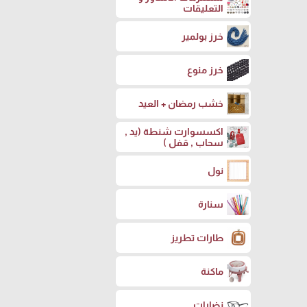
التعليقات
خرز بولمير
خرز منوع
خشب رمضان + العيد
اكسسوارت شنطة (يد ,
سحاب , قفل )
نول
سنارة
طارات تطريز
ماكنة
نضارات