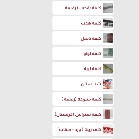
كلفة (قصب) رفيعة
كلفة هدب
كلفة دنتيل
كلفة لولو
كلفة ليرة
شبر ستان
كلفة متنوعة (رفيعة )
كلفة ستراس (كريستال)
كلف زينة ( ورد - حلقات)