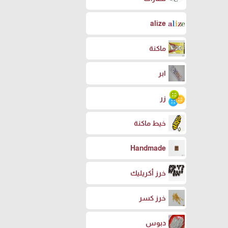
alize
ماكنة
ابر
زر
خيط ماكنة
Handmade
خرز أكريليك
خرز كسر
دبوس