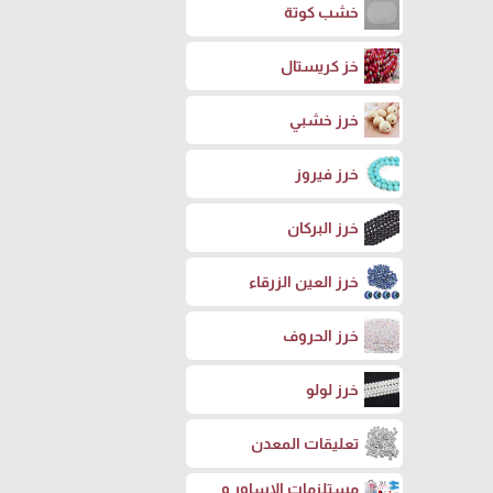
خشب كوتة
خز كريستال
خرز خشبي
خرز فيروز
خرز البركان
خرز العين الزرقاء
خرز الحروف
خرز لولو
تعليقات المعدن
مستلزمات الاساور و