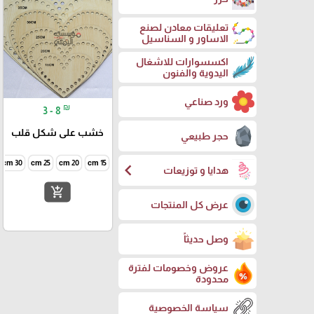
تعليقات معادن لصنع
الاساور و السناسيل
اكسسوارات للاشغال
اليدوية والفنون
ورد صناعي
₪
3 - 8
خشب على شكل قلب
حجر طبيعي
30 cm
25 cm
20 cm
15 cm
chevron_left
هدايا و توزيعات
add_shopping_cart
عرض كل المنتجات
وصل حديثاً
عروض وخصومات لفترة
محدودة
سياسة الخصوصية