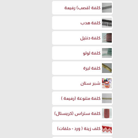
كلفة (قصب) رفيعة
كلفة هدب
كلفة دنتيل
كلفة لولو
كلفة ليرة
شبر ستان
كلفة متنوعة (رفيعة )
كلفة ستراس (كريستال)
كلف زينة ( ورد - حلقات)