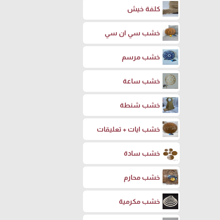
كلفة خيش
خشب سي ان سي
خشب مرسم
خشب ساعة
خشب شنطة
خشب ايات + تعليقات
خشب سادة
خشب محارم
خشب مكرمية