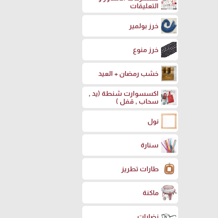
التعليقات
خرز بولمير
خرز منوع
خشب رمضان + العيد
اكسسوارت شنطة (يد ,
سحاب , قفل )
نول
سنارة
طارات تطريز
ماكنة
نضارات