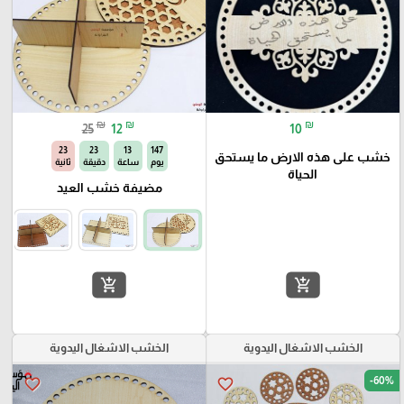
₪
₪
₪
25
12
10
22
23
13
147
خشب على هذه الارض ما يستحق
يوم
ساعة
دقيقة
ثانية
الحياة
مضيفة خشب العيد
add_shopping_cart
add_shopping_cart
الخشب الاشغال اليدوية
الخشب الاشغال اليدوية
-60%
favorite_border
favorite_border