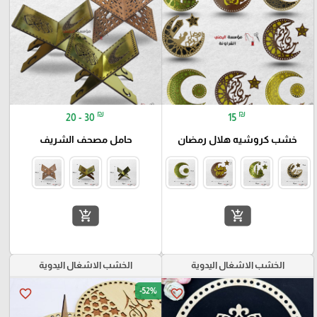
₪
₪
20 - 30
15
خشب كروشيه هلال رمضان
حامل مصحف الشريف
add_shopping_cart
add_shopping_cart
الخشب الاشغال اليدوية
الخشب الاشغال اليدوية
-52%
favorite_border
favorite_border