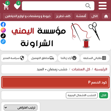
0
0
search
shopping_cart
favorite
home
الكل
أقمشة
كلف تطريز
خيوط و ومقصات و لوازم الخياطين
security
commute
emoji_emotions
ballot
طلباتي السابقة
آراء زبائننا
مناطق التوصيل
سياسة المتجر
الرئيسية
كل المنتجات
خشب رمضان + العيد
كود الخصم P
الكل
الخشب الاشغال اليدوية