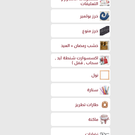
التعليقات
خرز بولمير
خرز منوع
خشب رمضان + العيد
اكسسوارت شنطة (يد ,
سحاب , قفل )
نول
سنارة
طارات تطريز
ماكنة
نضارات