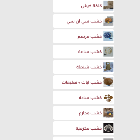
كلفة خيش
خشب سي ان سي
خشب مرسم
خشب ساعة
خشب شنطة
خشب ايات + تعليقات
خشب سادة
خشب محارم
خشب مكرمية