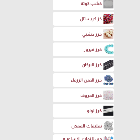
خشب كوتة
خز كريستال
خرز خشبي
خرز فيروز
خرز البركان
خرز العين الزرقاء
خرز الحروف
خرز لولو
تعليقات المعدن
مستلزمات الاساور و