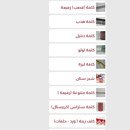
كلفة (قصب) رفيعة
كلفة هدب
كلفة دنتيل
كلفة لولو
كلفة ليرة
شبر ستان
كلفة متنوعة (رفيعة )
كلفة ستراس (كريستال)
كلف زينة ( ورد - حلقات)