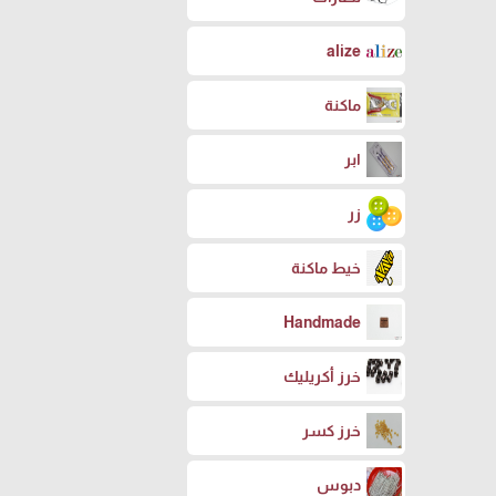
alize
ماكنة
ابر
زر
خيط ماكنة
Handmade
خرز أكريليك
خرز كسر
دبوس