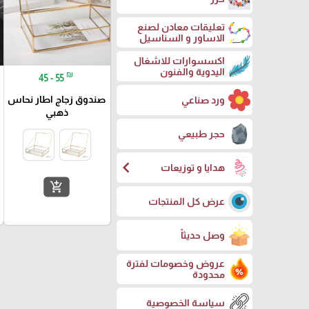
تعليقات معادن لصنع
الاساور و السناسيل
اكسسوارات للاشغال
اليدوية والفنون
₪
45 - 55
صندوق زجاج اطار نحاس
ورد صناعي
ذهبي
حجر طبيعي
chevron_left
هدايا و توزيعات
add_shopping_cart
عرض كل المنتجات
وصل حديثاً
عروض وخصومات لفترة
محدودة
سياسة الخصوصية