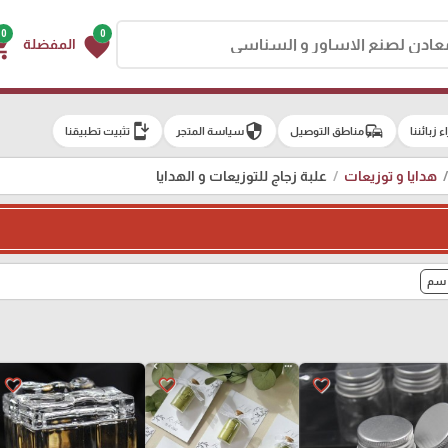
0
0
g_cart
favorite
المفضلة
install_mobile
security
commute
اء زبائننا
مناطق التوصيل
سياسة المتجر
تثبيت تطبيقنا
هدايا و توزيعات
علبة زجاج للتوزيعات و الهدايا
favorite_border
favorite_border
favorite_border