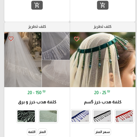
add_shopping_cart
add_shopping_cart
كلف تطريز
كلف تطريز
favorite_border
favorite_border
₪
₪
20 - 150
20 - 25
كلفة هدب خرز 5سم
كلفة هدب خرز و برق
سعر المتر
المتر
اللفة