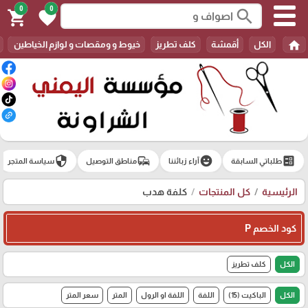
0
0
search
shopping_cart
favorite
home
الكل
أقمشة
كلف تطريز
خيوط و ومقصات و لوازم الخياطين
security
commute
emoji_emotions
ballot
طلباتي السابقة
آراء زبائننا
مناطق التوصيل
سياسة المتجر
الرئيسية
كل المنتجات
كلفة هدب
كود الخصم P
الكل
كلف تطريز
الكل
الباكيت (15)
اللفة
اللفة او الرول
المتر
سعر المتر