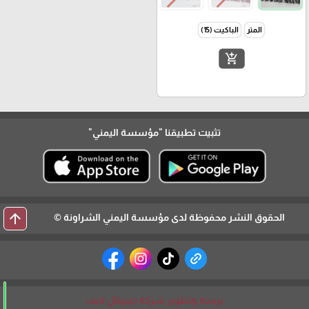
المتر
الباكيت (15)
add_shopping_cart
تثبيت تطبيقنا
"مؤسسة اليمني"
arrow_upward
الحقوق النشر محفوظة لدى مؤسسة اليمني الشراونة ©
برمجة وتطوير شركة ديجيتال لايف