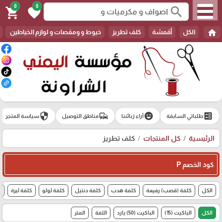
0
0
search
shopping_cart
favorite
home
الكل
أقمشة
كلف تطريز
خيوط و ومقصات و لوازم الخياطين
security
commute
emoji_emotions
ballot
طلباتي السابقة
آراء زبائننا
مناطق التوصيل
سياسة المتجر
الرئيسية
كل المنتجات
كلف تطريز
كود الخصم P
الكل
كلفة (قصب) رفيعة
كلفة هدب
كلفة دنتيل
كلفة لولو
كلفة ليرة
ش
الكل
الباكيت (15)
الباكيت (50) يارد
اللفة
المتر