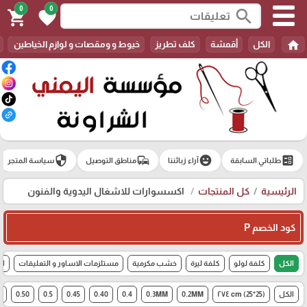
0
0
search
shopping_cart
favorite
home
الكل
أقمشة
كلف تطريز
خيوط و ومقصات و لوازم الخياطين
security
commute
emoji_emotions
ballot
طلباتي السابقة
آراء زبائننا
مناطق التوصيل
سياسة المتجر
الرئيسية
كل المنتجات
اكسسوارات للاشغال اليدوية والفنون
كود الخصم P
الكل
كلفة لولو
كلفة ليرة
خشب مكرمية
مستلزمات الاساور و التعليقات
اك
الكل
(25*25) cm ٢٧٤
0.2MM
0.3MM
0.4
0.40
0.45
0.5
0.50
6