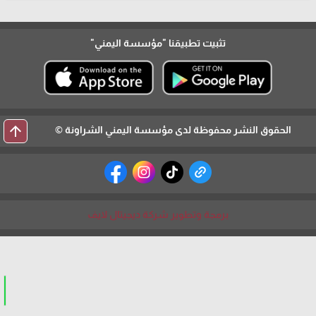
تثبيت تطبيقنا
"مؤسسة اليمني"
arrow_upward
الحقوق النشر محفوظة لدى مؤسسة اليمني الشراونة ©
برمجة وتطوير شركة ديجيتال لايف