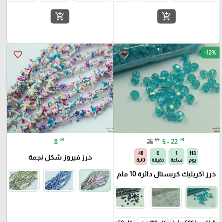
add_shopping_cart
add_shopping_cart
-12%
favorite_border
favorite_border
₪
₪
₪
8
25
5 - 22
47
0
1
118
خرز فيروز شكل نجمة
يوم
ساعة
دقيقة
ثانية
خرز اكريليك كريستال دائرة 10 ملم