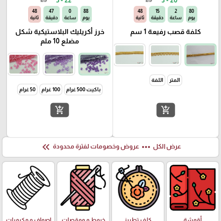
47
47
0
88
47
15
2
80
يوم
ساعة
دقيقة
ثانية
يوم
ساعة
دقيقة
ثانية
كلفة قصب رفيعة 1 سم
خرز أكريليك البلاستيكية شكل
مضلع 10 ملم
المتر
اللفة
باكيت 500 غرام
100 غرام
50 غرام
add_shopping_cart
add_shopping_cart
keyboard_double_arrow_left
more_horiz
عرض الكل
عروض وخصومات لفترة محدودة
أقمشة
كلف تطريز
خيوط و ومقصات
اصواف و مكرميات