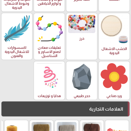
و لوازم الخياطين
وخيوط الاشغال
اليدوية
خرز
تعليقات معادن
اكسسوارات
الخشب الاشغال
لصنع الاساور و
للاشغال اليدوية
اليدوية
السناسيل
والفنون
ورد صناعي
حجر طبيعي
هدايا و توزيعات
العلامات التجارية