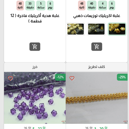
47
33
5
6
47
40
4
6
يوم
ساعة
دقيقة
ثانية
يوم
ساعة
دقيقة
ثانية
علبة اكريليك توزيعات ذهبي
علبة هدية أكريليك فاخرة ( 12
قطعة )
add_shopping_cart
add_shopping_cart
كلف تطريز
خرز
-12%
-25%
favorite_border
favorite_border
₪
₪
₪
₪
25
5 - 22
25
3 - 20