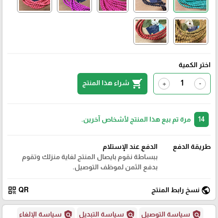
اختر الكمية
shopping_cart
شراء هذا المنتج
+
-
14
مرة تم بيع هذا المنتج لأشخاص آخرين.
طريقة الدفع
الدفع عند الإستلام
ببساطة نقوم بايصال المنتج لغاية منزلك وتقوم
بدفع الثمن لموظف التوصيل.
qr_code
public
نسخ رابط المنتج
QR
policy
policy
policy
سياسة التوصيل
سياسة التبديل
سياسة الإلغاء