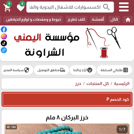
0
0
search
shopping_cart
favorite
home
الكل
أقمشة
كلف تطريز
خيوط و ومقصات و لوازم الخياطين
security
commute
emoji_emotions
ballot
طلباتي السابقة
آراء زبائننا
مناطق التوصيل
سياسة المتجر
الرئيسية
كل المنتجات
خرز
كود الخصم P
خرز البركان ٨ ملم
1 / 7