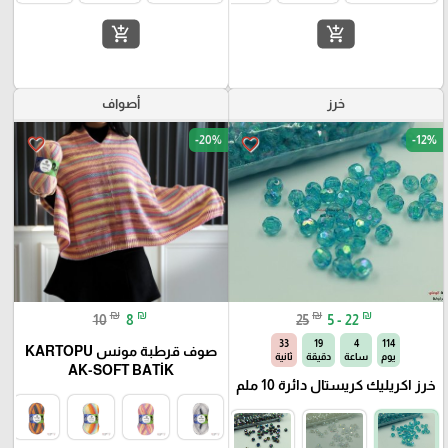
add_shopping_cart
add_shopping_cart
خرز
أصواف
-20%
-12%
favorite_border
favorite_border
₪
₪
₪
₪
10
8
25
5 - 22
32
19
4
114
صوف قرطبة مونس KARTOPU
يوم
ساعة
دقيقة
ثانية
AK-SOFT BATİK
خرز اكريليك كريستال دائرة 10 ملم