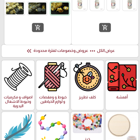
add_shopping_cart
add_shopping_cart
keyboard_double_arrow_left
more_horiz
عرض الكل
عروض وخصومات لفترة محدودة
أقمشة
كلف تطريز
خيوط و ومقصات
اصواف و مكرميات
و لوازم الخياطين
وخيوط الاشغال
اليدوية
خرز