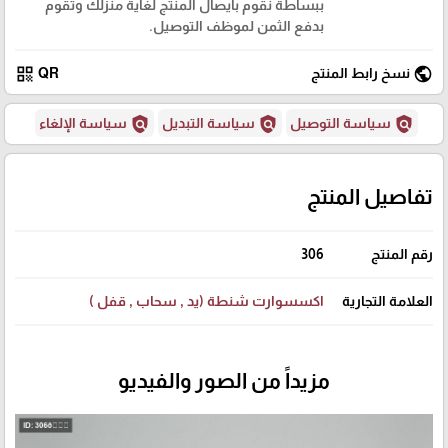
ببساطة نقوم بايصال المنتج لغاية منزلك وتقوم
بدفع الثمن لموظف التوصيل.
qr_code
public
نسخ رابط المنتج
QR
policy
policy
policy
سياسة التوصيل
سياسة التبديل
سياسة الإلغاء
تفاصيل المنتج
رقم المنتج
306
العلامة التجارية
اكسسوارت شنطة (يد , سحاب , قفل )
مزيداً من الصور والفيديو