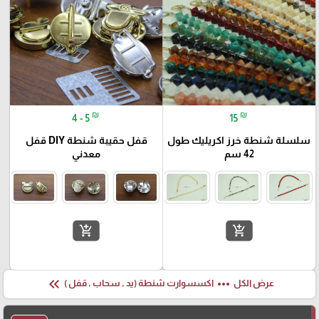
₪
₪
4 - 5
15
سلسلة شنطة خرز اكريليك طول
قفل حقيبة شنطة DIY قفل
42 سم
معدني
add_shopping_cart
add_shopping_cart
keyboard_double_arrow_left
more_horiz
عرض الكل
اكسسوارت شنطة (يد , سحاب , قفل )