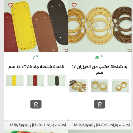
favorite_border
favorite_border
₪
₪
7
20
يد شنطة خشب من الخيزران 17
قاعدة شنطة جلد 12.5*32.5 سم
سم
add_shopping_cart
add_shopping_cart
اكسسوارات للاشغال اليدوية والفنون
اكسسوارات للاشغال اليدوية والفنون