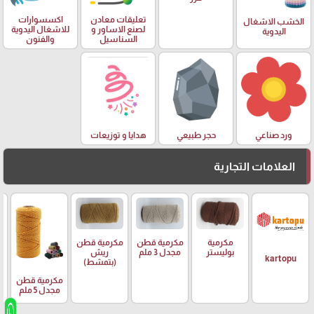
تعليقات معادن
اكسسوارات
الخشب الاشغال
لصنع الاساور و
للاشغال اليدوية
اليدوية
السناسيل
والفنون
ورد صناعي
حجر طبيعي
هدايا و توزيعات
العلامات التجارية
مكرمية
مكرمية قطن
مكرمية قطن
م
بوليستر
مجدل 3 ملم
ريش
ر
kartopu
(بتمشط)
مكرمية قطن
مجدل 5 ملم