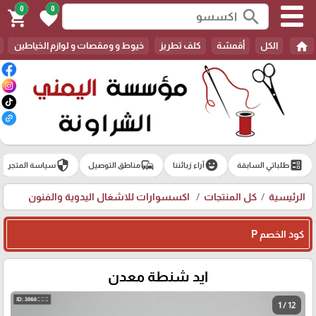
0
0
search
shopping_cart
favorite
home
الكل
أقمشة
كلف تطريز
خيوط و ومقصات و لوازم الخياطين
security
commute
emoji_emotions
ballot
طلباتي السابقة
آراء زبائننا
مناطق التوصيل
سياسة المتجر
الرئيسية
كل المنتجات
اكسسوارات للاشغال اليدوية والفنون
كود الخصم P
ايد شنطة معدن
1 / 12