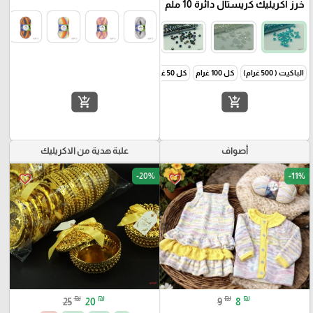
خرز اكريليك كريستال دائرة 10 ملم
الباكيت ( 500 غرام)
كل 100 غرام
كل 50 غرام
add_shopping_cart
add_shopping_cart
أصواف
علبة هدية من الاكريليك
-20%
-11%
favorite_border
favorite_border
₪
₪
₪
₪
25
20
9
8