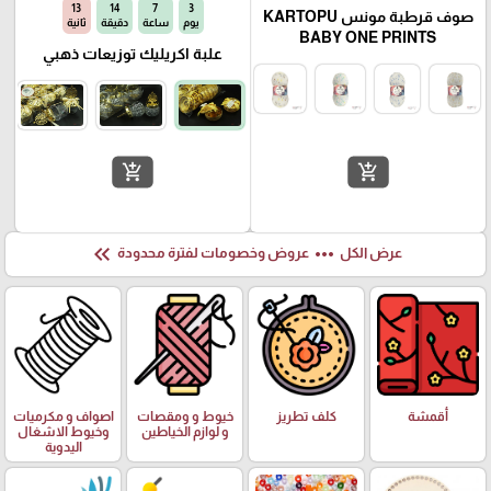
12
14
7
3
صوف قرطبة مونس KARTOPU
يوم
ساعة
دقيقة
ثانية
BABY ONE PRINTS
علبة اكريليك توزيعات ذهبي
add_shopping_cart
add_shopping_cart
keyboard_double_arrow_left
more_horiz
عرض الكل
عروض وخصومات لفترة محدودة
أقمشة
كلف تطريز
خيوط و ومقصات
اصواف و مكرميات
و لوازم الخياطين
وخيوط الاشغال
اليدوية