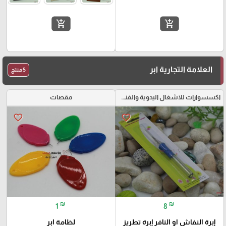
add_shopping_cart
add_shopping_cart
العلامة التجارية ابر
5 منتج
اكسسوارات للاشغال اليدوية والفنون
مقصات
favorite_border
favorite_border
₪
₪
1
8
إبرة النفاش او النافر إبرة تطريز
لظامة ابر