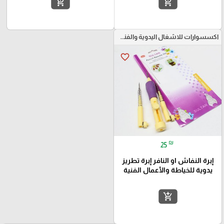
add_shopping_cart
add_shopping_cart
اكسسوارات للاشغال اليدوية والفنون
favorite_border
₪
25
إبرة النفاش او النافر إبرة تطريز
يدوية للخياطة والأعمال الفنية
add_shopping_cart