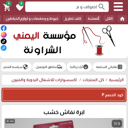
0
0
search
shopping_cart
favorite
home
الكل
أقمشة
كلف تطريز
خيوط و ومقصات و لوازم الخياطين
security
commute
emoji_emotions
ballot
طلباتي السابقة
آراء زبائننا
مناطق التوصيل
سياسة المتجر
الرئيسية
كل المنتجات
اكسسوارات للاشغال اليدوية والفنون
كود الخصم P
ابرة نفاش خشب
1 / 3