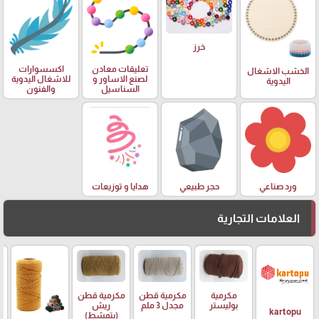
خرز
تعليقات معادن
اكسسوارات
الخشب الاشغال
لصنع الاساور و
للاشغال اليدوية
اليدوية
السناسيل
والفنون
ورد صناعي
حجر طبيعي
هدايا و توزيعات
العلامات التجارية
مكرمية
مكرمية قطن
مكرمية قطن
م
بوليستر
مجدل 3 ملم
ريش
ر
kartopu
(بتمشط)