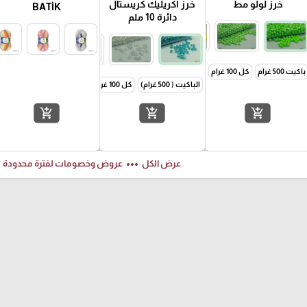
خرز لولو مط
خرز اكريليك كريستال
BATİK
دائرة 10 ملم
كل 50 غرام
باكيت 500 غرام
كل 100 غرام
كل 50 غرام
الباكيت ( 500 غرام)
كل 100 غرام
كل 50 غرام
add_shopping_cart
add_shopping_cart
add_shopping_cart
ft
more_horiz
عرض الكل
عروض وخصومات لفترة محدودة