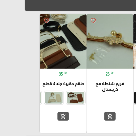
favorite_border
favorite_border
₪
₪
35
25
فريم شنطة مع
طقم حقيبة جلد 3 قطع
كريستال
add_shopping_cart
add_shopping_cart