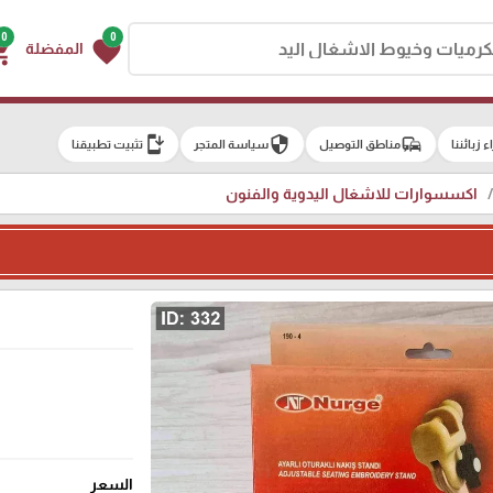
0
0
g_cart
favorite
المفضلة
install_mobile
security
commute
اء زبائننا
مناطق التوصيل
سياسة المتجر
تثبيت تطبيقنا
اكسسوارات للاشغال اليدوية والفنون
السعر