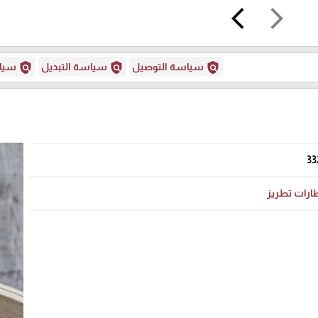
arrow_back_ios
arrow_forward_ios
policy
policy
policy
سياسة التوصيل
سياسة التبديل
سياس
33
ارات تطريز