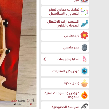
تعليقات معادن لصنع
الاساور و السناسيل
اكسسوارات للاشغال
اليدوية والفنون
ورد صناعي
حجر طبيعي
chevron_left
هدايا و توزيعات
عرض كل المنتجات
وصل حديثاً
عروض وخصومات لفترة
محدودة
سياسة الخصوصية