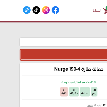
shoppin
السلة
حمالة طارة 4-190 Nurge
-11%
خصم لفترة محدودة
30
21
1
146
يوم
ساعة
دقيقة
ثانية
₪
₪
180
160