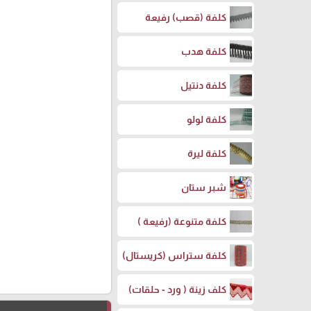
كلفة (قصب) رفيعة
كلفة هدب
كلفة دنتيل
كلفة لولو
كلفة ليرة
شبر ستان
كلفة متنوعة (رفيعة )
كلفة ستراس (كريستال)
كلف زينة ( ورد - حلقات)