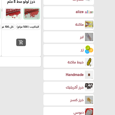
خرز لولو مط 8 ملم
alize
ماكنة
الباكيت ( 500 غرام)
كل 100 غرام
ابر
add_shopping_cart
زر
خيط ماكنة
Handmade
خرز أكريليك
خرز كسر
دبوس