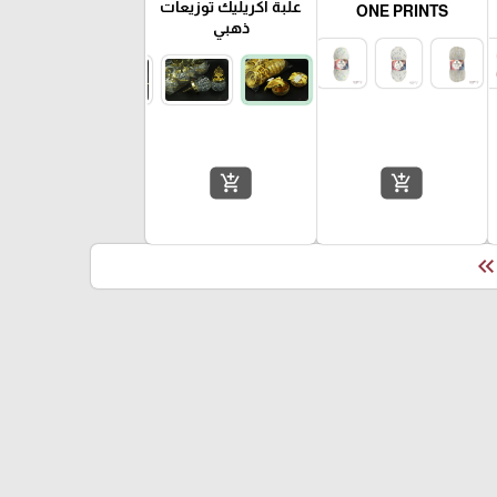
علبة اكريليك توزيعات
ONE PRINTS
ذهبي
add_shopping_cart
add_shopping_cart
keyboard_double_arrow_le