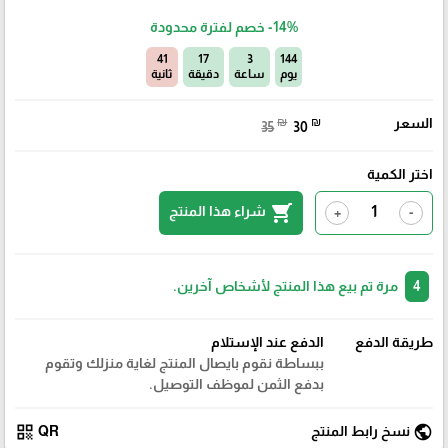
-14%
خصم لفترة محدودة
40
17
3
144
يوم
ساعة
دقيقة
ثانية
السعر
₪
₪
35
30
اختر الكمية
shopping_cart
شراء هذا المنتج
+
-
4
مرة تم بيع هذا المنتج لأشخاص آخرين.
طريقة الدفع
الدفع عند الإستلام
ببساطة نقوم بايصال المنتج لغاية منزلك وتقوم
بدفع الثمن لموظف التوصيل.
qr_code
public
نسخ رابط المنتج
QR