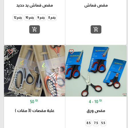
مقص قماش
مقص قماش يد حديد
رقم 8
رقم 9
رقم 10
رقم 12
add_shopping_cart
add_shopping_cart
favorite_border
favorite_border
₪
₪
50
4 - 10
مقص ورق
علبة مقصات (3 مقات )
8.5
7.5
5.5