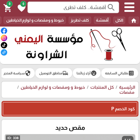
0
0
search
shopping_cart
favorite
home
الكل
أقمشة
كلف تطريز
خيوط و ومقصات و لوازم الخياطين
security
commute
emoji_emotions
ballot
طلباتي السابقة
آراء زبائننا
مناطق التوصيل
سياسة المتجر
الرئيسية
كل المنتجات
خيوط و ومقصات و لوازم الخياطين
مقصات
كود الخصم P
مقص حديد