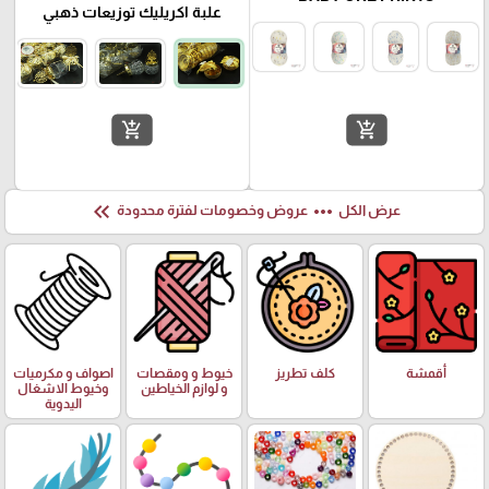
علبة اكريليك توزيعات ذهبي
add_shopping_cart
add_shopping_cart
keyboard_double_arrow_left
more_horiz
عرض الكل
عروض وخصومات لفترة محدودة
أقمشة
كلف تطريز
خيوط و ومقصات
اصواف و مكرميات
و لوازم الخياطين
وخيوط الاشغال
اليدوية