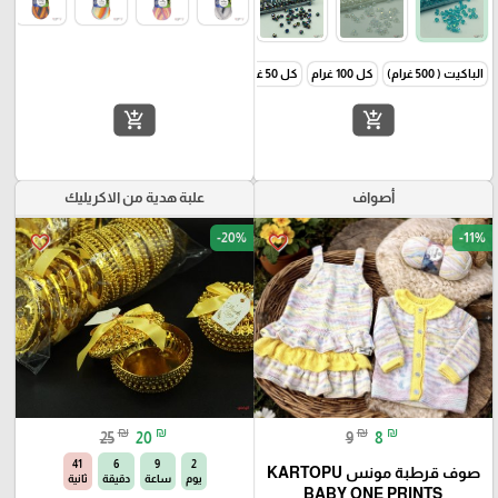
الباكيت ( 500 غرام)
كل 100 غرام
كل 50 غرام
add_shopping_cart
add_shopping_cart
أصواف
علبة هدية من الاكريليك
-20%
-11%
favorite_border
favorite_border
₪
₪
₪
₪
25
20
9
8
40
6
9
2
صوف قرطبة مونس KARTOPU
يوم
ساعة
دقيقة
ثانية
BABY ONE PRINTS