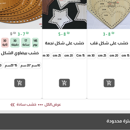
₪
₪
₪
₪
9
3 - 7
5 - 8
3 - 8
29
30
17
145
خشب على شكل قلب
خشب على شكل نجمة
يوم
ساعة
دقيقة
ثانية
خشب بيضاوي الشكل
15 cm
20 cm
25 cm
30 cm
Cm 15
35cm
20 cm
40cm
25 cm
30 سم
30 cm
35 سم
25 سم
40 سم
20 سم
15 سم
10سم *20 سم
15*25سم
20*0
add_shopping_cart
add_shopping_cart
add_shopping_cart
keyboard_double_arrow_left
more_horiz
عرض الكل
خشب سادة
رة محدودة