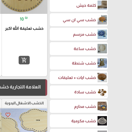
كلفة خيش
₪
10
خشب سي ان سي
خشب تعليقة الله اكبر
خشب مرسم
خشب ساعة
add_shopping_cart
خشب شنطة
خشب ايات + تعليقات
العلامة التجارية خ
خشب سادة
الخشب الاشغال اليدوية
خشب محارم
favorite_border
خشب مكرمية