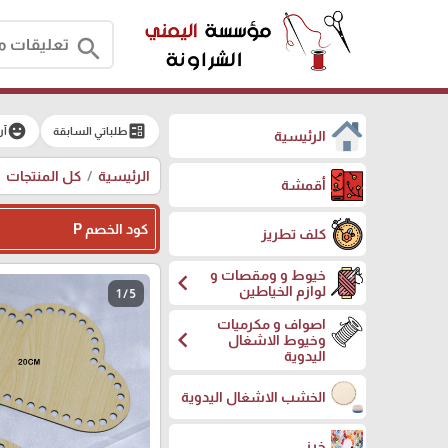
search
emoji_emotions
ballot
طلباتي السابقة
آر
الرئيسية
الرئيسية
كل المنتجات
أقمشة
كود الخصم P
كلف تطريز
خيوط و ومقصات و
chevron_left
لوازم الخياطين
1 / 5
اصواف و مكرميات
chevron_left
وخيوط الاشغال
اليدوية
الخشب الاشغال اليدوية
خرز