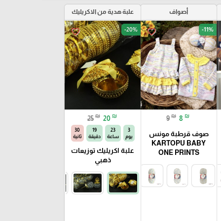
أصواف
علبة هدية من الاكريليك
-20%
-11%
favorite_border
favorite_border
₪
₪
₪
₪
25
20
9
8
29
19
23
3
صوف قرطبة مونس
يوم
ساعة
دقيقة
ثانية
KARTOPU BABY
علبة اكريليك توزيعات
ONE PRINTS
ذهبي