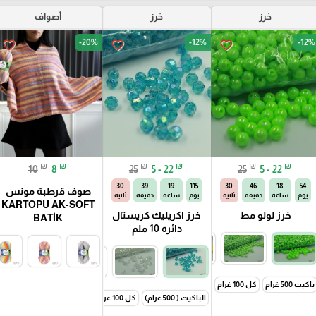
خرز
خرز
أصواف
-20%
-12%
-12%
favorite_border
favorite_border
favorite_border
₪
₪
₪
₪
₪
₪
10
8
25
5 - 22
25
5 - 22
29
39
19
115
29
46
18
54
صوف قرطبة مونس
يوم
ساعة
دقيقة
ثانية
يوم
ساعة
دقيقة
ثانية
KARTOPU AK-SOFT
خرز لولو مط
خرز اكريليك كريستال
BATİK
دائرة 10 ملم
كل 50 غرام
باكيت 500 غرام
كل 100 غرام
كل 50 غرام
الباكيت ( 500 غرام)
كل 100 غرام
كل 50 غرام