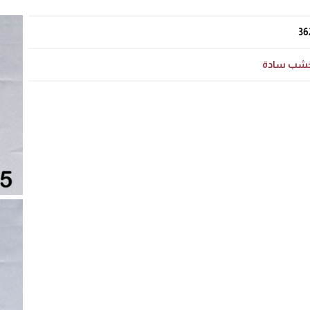
36
شب سادة