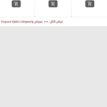
add_shopping_cart
add_shopping_cart
add_shopping_cart
ft
more_horiz
عرض الكل
عروض وخصومات لفترة محدودة