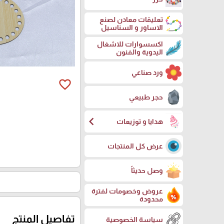
تعليقات معادن لصنع
الاساور و السناسيل
اكسسوارات للاشغال
اليدوية والفنون
ورد صناعي
favorite_border
حجر طبيعي
chevron_left
هدايا و توزيعات
عرض كل المنتجات
وصل حديثاً
عروض وخصومات لفترة
محدودة
تفاصيل المنتج
سياسة الخصوصية