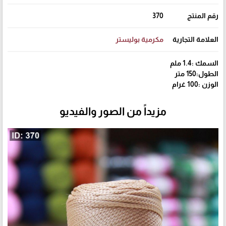
رقم المنتج
370
العلامة التجارية
مكرمية بوليستر
السمك :1.4 ملم
الطول:150 متر
الوزن :100 غرام
مزيداً من الصور والفيديو