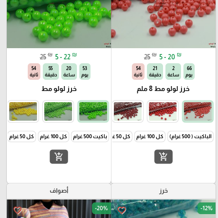
₪
₪
₪
₪
25
5 - 22
25
5 - 20
49
55
20
53
49
21
2
66
يوم
ساعة
دقيقة
ثانية
يوم
ساعة
دقيقة
ثانية
خرز لولو مط 8 ملم
خرز لولو مط
الباكيت ( 500 غرام)
كل 100 غرام
كل 50 غرام
باكيت 500 غرام
كل 100 غرام
كل 50 غرام
add_shopping_cart
add_shopping_cart
خرز
أصواف
-20%
-12%
favorite_border
favorite_border