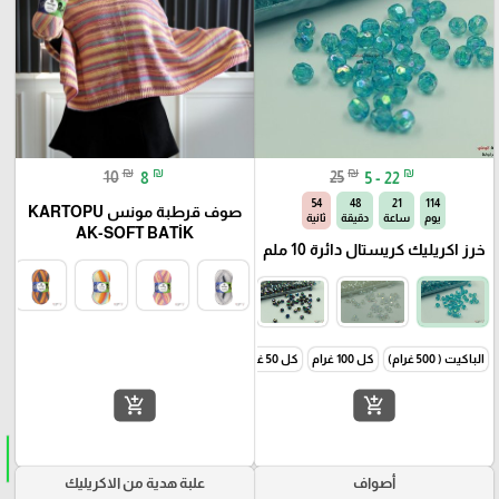
₪
₪
₪
₪
10
8
25
5 - 22
49
48
21
114
صوف قرطبة مونس KARTOPU
يوم
ساعة
دقيقة
ثانية
AK-SOFT BATİK
خرز اكريليك كريستال دائرة 10 ملم
الباكيت ( 500 غرام)
كل 100 غرام
كل 50 غرام
add_shopping_cart
add_shopping_cart
أصواف
علبة هدية من الاكريليك