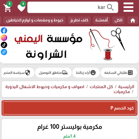
0
0
search
shopping_cart
favorite
home
الكل
أقمشة
كلف تطريز
خيوط و ومقصات و لوازم الخياطين
security
commute
emoji_emotions
ballot
طلباتي السابقة
آراء زبائننا
مناطق التوصيل
سياسة المتجر
الرئيسية
كل المنتجات
اصواف و مكرميات وخيوط الاشغال اليدوية
مكرميات
كود الخصم P
مكرمية بوليستر 100 غرام
1.4ملم