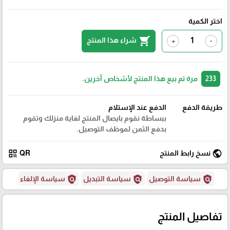
اختر الكمية
shopping_cart
شراء هذا المنتج
+
-
233
مرة تم بيع هذا المنتج لأشخاص آخرين.
طريقة الدفع
الدفع عند الإستلام
ببساطة نقوم بايصال المنتج لغاية منزلك وتقوم
بدفع الثمن لموظف التوصيل.
qr_code
public
نسخ رابط المنتج
QR
policy
policy
policy
سياسة التوصيل
سياسة التبديل
سياسة الإلغاء
تفاصيل المنتج