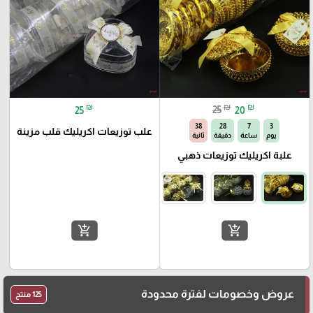
₪
₪
₪
25
25
20
37
28
7
3
علب توزيعات اكريليك قلب مزينة
يوم
ساعة
دقيقة
ثانية
علبة اكريليك توزيعات ذهبي
add_shopping_cart
add_shopping_cart
عروض وخصومات لفترة محدودة
125 منتج