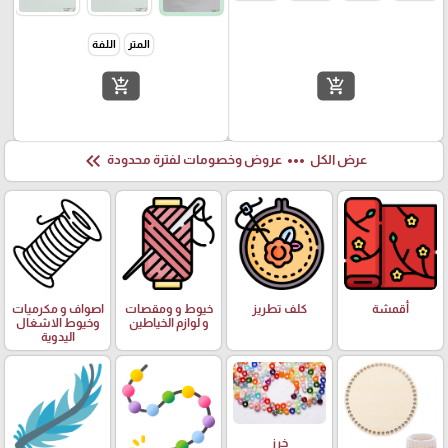
المتر
اللفة
add_shopping_cart
add_shopping_cart
keyboard_double_arrow_left
more_horiz
عرض الكل
عروض وخصومات لفترة محدودة
أقمشة
كلف تطريز
خيوط و ومقصات
اصواف و مكرميات
و لوازم الخياطين
وخيوط الاشغال
اليدوية
خرز