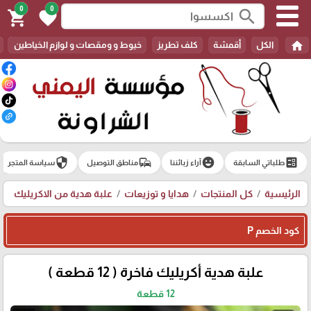
0
0
search
shopping_cart
favorite
home
الكل
أقمشة
كلف تطريز
خيوط و ومقصات و لوازم الخياطين
security
commute
emoji_emotions
ballot
طلباتي السابقة
آراء زبائننا
مناطق التوصيل
سياسة المتجر
الرئيسية
كل المنتجات
هدايا و توزيعات
علبة هدية من الاكريليك
كود الخصم P
علبة هدية أكريليك فاخرة ( 12 قطعة )
12 قطعة