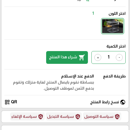
اختر اللون
1
اختر الكمية
shopping_cart
شراء هذا المنتج
+
-
طريقة الدفع
الدفع عند الإستلام
ببساطة نقوم بايصال المنتج لغاية منزلك وتقوم
بدفع الثمن لموظف التوصيل.
qr_code
public
نسخ رابط المنتج
QR
policy
policy
policy
سياسة التوصيل
سياسة التبديل
سياسة الإلغاء