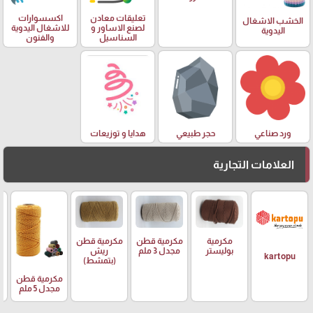
تعليقات معادن
اكسسوارات
الخشب الاشغال
لصنع الاساور و
للاشغال اليدوية
اليدوية
السناسيل
والفنون
ورد صناعي
حجر طبيعي
هدايا و توزيعات
العلامات التجارية
مكرمية
مكرمية قطن
مكرمية قطن
م
بوليستر
مجدل 3 ملم
ريش
ر
kartopu
(بتمشط)
مكرمية قطن
مجدل 5 ملم