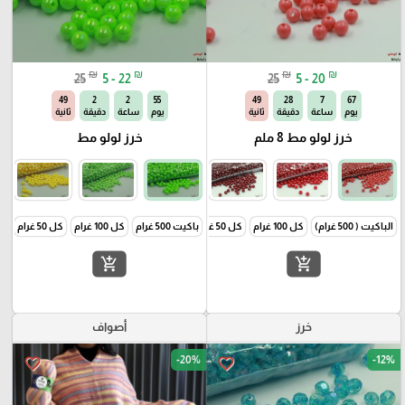
₪
₪
₪
₪
25
5 - 22
25
5 - 20
48
2
2
55
48
28
7
67
يوم
ساعة
دقيقة
ثانية
يوم
ساعة
دقيقة
ثانية
خرز لولو مط 8 ملم
خرز لولو مط
الباكيت ( 500 غرام)
كل 100 غرام
كل 50 غرام
باكيت 500 غرام
كل 100 غرام
كل 50 غرام
add_shopping_cart
add_shopping_cart
خرز
أصواف
-20%
-12%
favorite_border
favorite_border