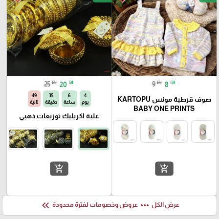
₪
₪
₪
₪
25
20
9
8
48
35
6
4
صوف قرطبة مونس KARTOPU
يوم
ساعة
دقيقة
ثانية
BABY ONE PRINTS
علبة اكريليك توزيعات ذهبي
add_shopping_cart
add_shopping_cart
keyboard_double_arrow_left
more_horiz
عرض الكل
عروض وخصومات لفترة محدودة