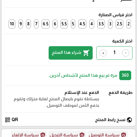
5
اختر قياس الصنارة
10
9
8
7
6.5
6
5.5
5
4.5
4
3.5
3
2.5
2
اختر الكمية
shopping_cart
شراء هذا المنتج
+
-
360
مرة تم بيع هذا المنتج لأشخاص آخرين.
طريقة الدفع
الدفع عند الإستلام
ببساطة نقوم بايصال المنتج لغاية منزلك وتقوم
بدفع الثمن لموظف التوصيل.
qr_code
public
نسخ رابط المنتج
QR
policy
policy
policy
سياسة التوصيل
سياسة التبديل
سياسة الإلغاء