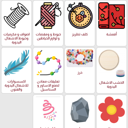
أقمشة
كلف تطريز
خيوط و ومقصات
اصواف و مكرميات
و لوازم الخياطين
وخيوط الاشغال
اليدوية
خرز
تعليقات معادن
اكسسوارات
الخشب الاشغال
لصنع الاساور و
للاشغال اليدوية
اليدوية
السناسيل
والفنون