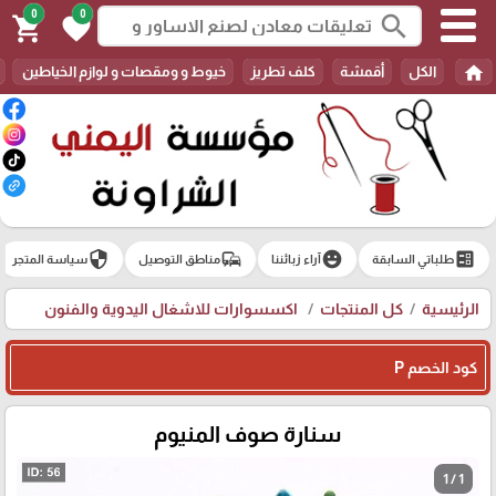
0
0
search
shopping_cart
favorite
home
الكل
أقمشة
كلف تطريز
خيوط و ومقصات و لوازم الخياطين
security
commute
emoji_emotions
ballot
طلباتي السابقة
آراء زبائننا
مناطق التوصيل
سياسة المتجر
الرئيسية
كل المنتجات
اكسسوارات للاشغال اليدوية والفنون
كود الخصم P
سنارة صوف المنيوم
1 / 1