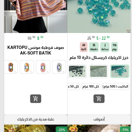
₪
₪
₪
₪
10
8
25
5 - 22
48
55
2
116
صوف قرطبة مونس KARTOPU
يوم
ساعة
دقيقة
ثانية
AK-SOFT BATİK
خرز اكريليك كريستال دائرة 10 ملم
الباكيت ( 500 غرام)
كل 100 غرام
كل 50 غرام
add_shopping_cart
add_shopping_cart
أصواف
علبة هدية من الاكريليك
-20%
-11%
favorite_border
favorite_border