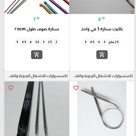
₪
₪
7
8
باكيت سنارة 3 في واحد
سنارة صوف طول ٢٥cm
2.5 ملم
3
4
4.5
5
2
2.5
3
3.5
4
4.5
5
add_shopping_cart
add_shopping_cart
اكسسوارات للاشغال اليدوية والفنون
اكسسوارات للاشغال اليدوية والفنون
favorite_border
favorite_border