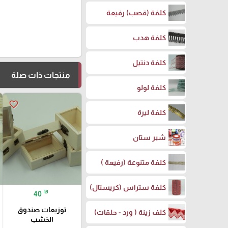
كلفة (قصب) رفيعة
كلفة هدب
كلفة دنتيل
منتجات ذات صلة
كلفة لولو
favorite_border
كلفة ليرة
شبر ستان
كلفة متنوعة (رفيعة )
كلفة ستراس (كريستال)
₪
40
توزيعات صندوق
كلف زينة ( ورد - حلقات)
الخشب