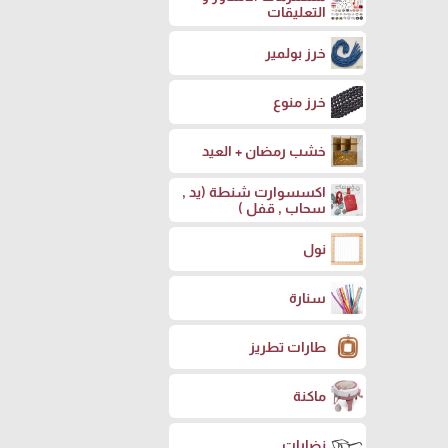
التعليقات
خرز بولمير
خرز منوع
خشب رمضان + العيد
اكسسوارت شنطة (يد ,
سحاب , قفل )
نول
سنارة
طارات تطريز
ماكنة
نضارات