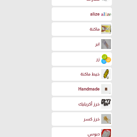
alize
ماكنة
ابر
زر
خيط ماكنة
Handmade
خرز أكريليك
خرز كسر
دبوس