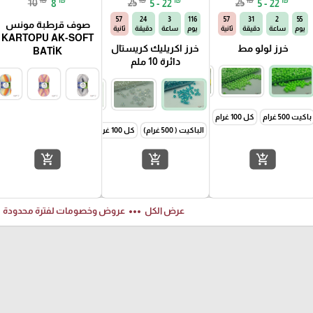
10
8
25
5 - 22
25
5 - 22
56
24
3
116
56
31
2
55
صوف قرطبة مونس
يوم
ساعة
دقيقة
ثانية
يوم
ساعة
دقيقة
ثانية
KARTOPU AK-SOFT
خرز لولو مط
خرز اكريليك كريستال
BATİK
دائرة 10 ملم
كل 50 غرام
باكيت 500 غرام
كل 100 غرام
كل 50 غرام
الباكيت ( 500 غرام)
كل 100 غرام
كل 50 غرام
add_shopping_cart
add_shopping_cart
add_shopping_cart
ft
more_horiz
عرض الكل
عروض وخصومات لفترة محدودة