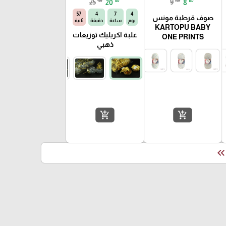
25
20
9
8
56
4
7
4
صوف قرطبة مونس
يوم
ساعة
دقيقة
ثانية
KARTOPU BABY
علبة اكريليك توزيعات
ONE PRINTS
ذهبي
add_shopping_cart
add_shopping_cart
keyboard_double_arrow_le