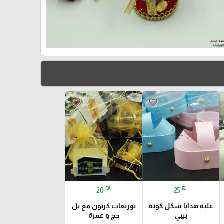
favorite_border
favorite_border
₪
₪
20
25
علبة هدايا شكل كوتة
توزيعات كرتون مع تل
بيبي
حج و عمرة