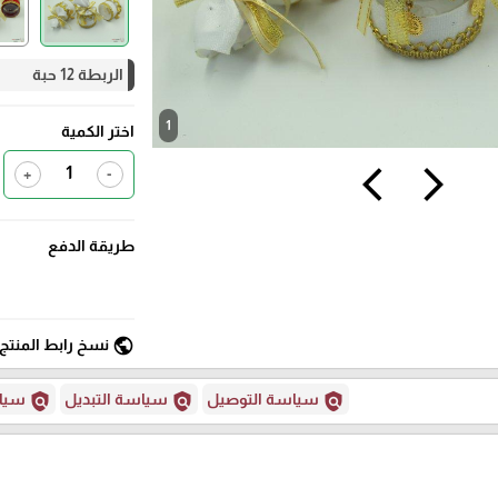
الربطة 12 حبة
1
اختر الكمية
+
-
arrow_back_ios
arrow_forward_ios
طريقة الدفع
public
نسخ رابط المنتج
policy
policy
policy
سياسة التوصيل
سياسة التبديل
سياس