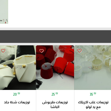
favorite_border
favorite_border
favorite_border
₪
₪
₪
20
25
35
توزيعات علب اكريلك
توزيعات طربوش
توزيعات شنة جلد
مع يد لولو
الباشا