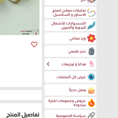
تعليقات معادن لصنع
الاساور و السناسيل
اكسسوارات للاشغال
اليدوية والفنون
ورد صناعي
favorite_border
حجر طبيعي
chevron_left
هدايا و توزيعات
عرض كل المنتجات
وصل حديثاً
عروض وخصومات لفترة
محدودة
تفاصيل المنتج
سياسة الخصوصية