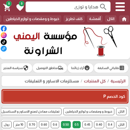
0
0
search
shopping_cart
favorite
home
الكل
أقمشة
كلف تطريز
خيوط و ومقصات و لوازم الخياطين
security
commute
emoji_emotions
ballot
طلباتي السابقة
آراء زبائننا
مناطق التوصيل
سياسة المتجر
الرئيسية
كل المنتجات
مستلزمات الاساور و التعليقات
كود الخصم P
الكل
خيوط و ومقصات و لوازم الخياطين
تعليقات معادن لصنع الاساور و السناسيل
الكل
0.4
0.40
0.45
0.5
0.50
0.6
0.60
0.70
10 متر
رول