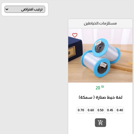
مستلزمات الخياطين
favorite_border
₪
20
لفة خيط صنارة ( سمكة)
0.70
0.60
0.50
0.45
0.40
add_shopping_cart