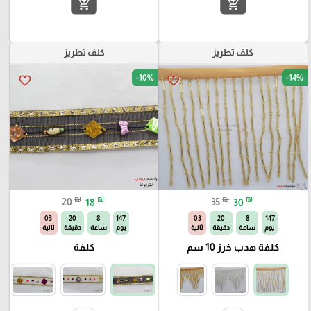
add_shopping_cart
add_shopping_cart
كلف تطريز
كلف تطريز
-10%
-14%
favorite_border
favorite_border
₪
₪
₪
₪
20
18
35
30
02
20
8
147
02
20
8
147
يوم
ساعة
دقيقة
ثانية
يوم
ساعة
دقيقة
ثانية
كلفة هدب خرز 10 سم
كلفة