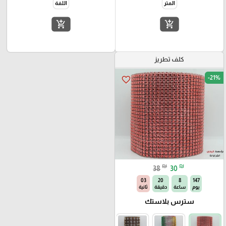
المتر
اللفة
add_shopping_cart
add_shopping_cart
كلف تطريز
-21%
favorite_border
₪
₪
38
30
02
20
8
147
يوم
ساعة
دقيقة
ثانية
سترس بلاستك