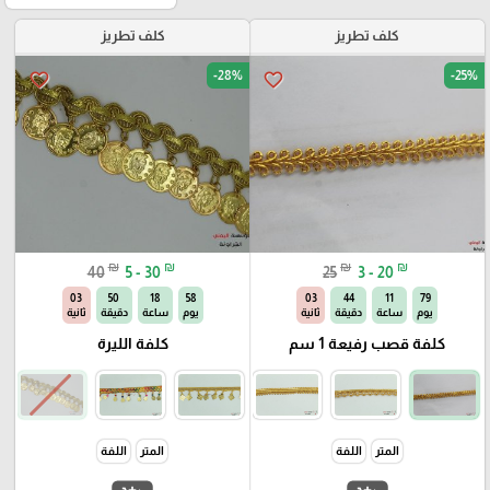
كلف تطريز
كلف تطريز
-28%
-25%
favorite_border
favorite_border
₪
₪
₪
₪
40
5 - 30
25
3 - 20
02
50
18
58
02
44
11
79
يوم
ساعة
دقيقة
ثانية
يوم
ساعة
دقيقة
ثانية
كلفة قصب رفيعة 1 سم
كلفة الليرة
المتر
اللفة
المتر
اللفة