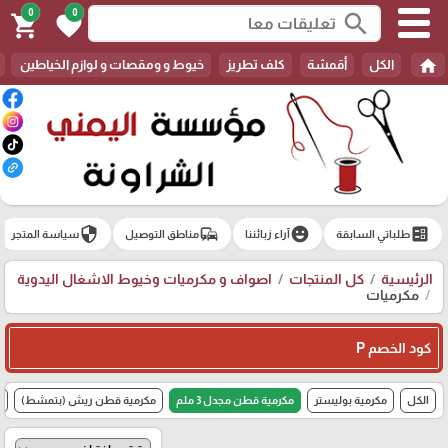
0
0
search
shopping_cart
favorite
home
الكل
أقمشة
كلف تطريز
خيوط و ومقصات و لوازم الخياطين
security
commute
emoji_emotions
ballot
طلباتي السابقة
آراء زبائننا
مناطق التوصيل
سياسة المتجر
الرئيسية
كل المنتجات
اصواف و مكرميات وخيوط الاشغال اليدوية
مكرميات
كود الخصم P
الكل
مكرمية بوليستر
مكرمية قطن مجدل 3 ملم
مكرمية قطن ريش (بتمشط)
م