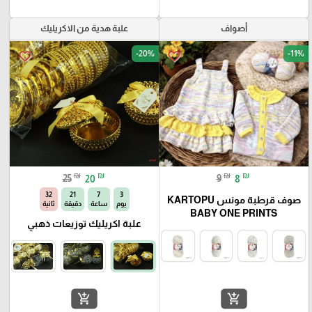
أصواف
علبة هدية من الاكريليك
-20%
-11%
favorite_border
favorite_border
₪
₪
₪
₪
25
20
9
8
31
21
7
3
صوف قرطبة مونس KARTOPU
يوم
ساعة
دقيقة
ثانية
BABY ONE PRINTS
علبة اكريليك توزيعات ذهبي
add_shopping_cart
add_shopping_cart