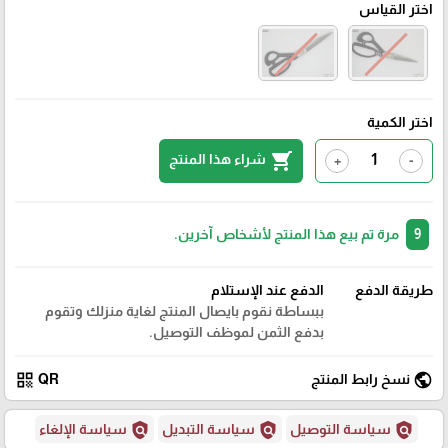
اختر القياس
اختر الكمية
shopping_cart
شراء هذا المنتج
+
-
9
مرة تم بيع هذا المنتج لأشخاص آخرين.
طريقة الدفع
الدفع عند الإستلام
ببساطة نقوم بايصال المنتج لغاية منزلك وتقوم
بدفع الثمن لموظف التوصيل.
qr_code
public
نسخ رابط المنتج
QR
policy
policy
policy
سياسة التوصيل
سياسة التبديل
سياسة الإلغاء