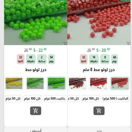
₪
₪
₪
₪
25
5 - 22
25
5 - 20
31
48
2
54
31
14
8
66
يوم
ساعة
دقيقة
ثانية
يوم
ساعة
دقيقة
ثانية
خرز لولو مط 8 ملم
خرز لولو مط
الباكيت ( 500 غرام)
كل 100 غرام
كل 50 غرام
باكيت 500 غرام
كل 100 غرام
كل 50 غرام
add_shopping_cart
add_shopping_cart
خرز
أصواف