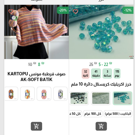
-20%
-12%
favorite_border
favorite_border
₪
₪
₪
₪
10
8
25
5 - 22
31
41
3
115
صوف قرطبة مونس KARTOPU
يوم
ساعة
دقيقة
ثانية
AK-SOFT BATİK
خرز اكريليك كريستال دائرة 10 ملم
الباكيت ( 500 غرام)
كل 100 غرام
كل 50 غرام
add_shopping_cart
add_shopping_cart