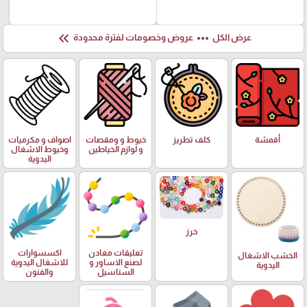
keyboard_double_arrow_left
more_horiz
عرض الكل
عروض وخصومات لفترة محدودة
أقمشة
كلف تطريز
خيوط و ومقصات
اصواف و مكرميات
و لوازم الخياطين
وخيوط الاشغال
اليدوية
خرز
تعليقات معادن
اكسسوارات
الخشب الاشغال
لصنع الاساور و
للاشغال اليدوية
اليدوية
السناسيل
والفنون