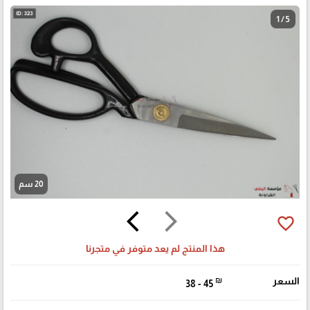
1 / 5
20 سم
arrow_back_ios
arrow_forward_ios
favorite_border
هذا المنتج لم يعد متوفر في متجرنا
السعر
₪
38 - 45