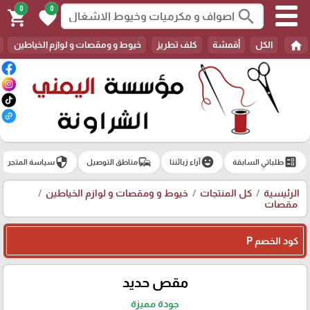
0
0
search
shopping_cart
favorite
home
الكل
أقمشة
كلف تطريز
خيوط و ومقصات و لوازم الخياطين
security
commute
emoji_emotions
ballot
طلباتي السابقة
آراء زبائننا
مناطق التوصيل
سياسة المتجر
الرئيسية
كل المنتجات
خيوط و ومقصات و لوازم الخياطين
مقصات
كود الخصم P
مقص حديد
جودة مميزة