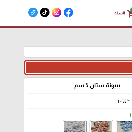
shoppin
السلة
ببيونة ستان 5 سم
₪
1 - 35
1