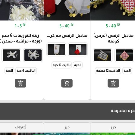
₪
₪
₪
1 - 5
5 - 40
5 - 40
مناديل الرقص (عرس)
مناديل الرقص مع كرت
زينة للتوزيعات 6 سم
كوفية
(وردة - فراشة - معدن )
الحبة
باكيت 12 حبة
كل 100 حبة
الحبة
الباكيت 12 قطعة
الباكيت 6 حبة
الحبة
add_shopping_cart
add_shopping_cart
add_shopping_cart
رة محدودة
خرز
خرز
أصواف