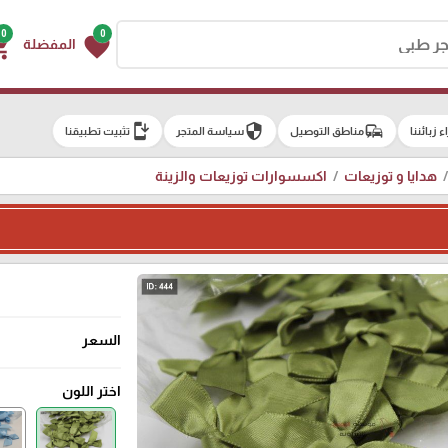
0
0
g_cart
favorite
المفضلة
install_mobile
security
commute
اء زبائننا
مناطق التوصيل
سياسة المتجر
تثبيت تطبيقنا
هدايا و توزيعات
اكسسوارات توزيعات والزينة
السعر
اختر اللون