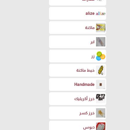
alize
ماكنة
ابر
زر
خيط ماكنة
Handmade
خرز أكريليك
خرز كسر
دبوس