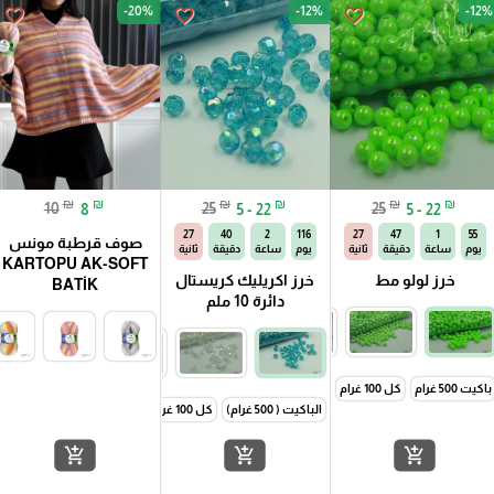
-20%
-12%
-12%
favorite_border
favorite_border
favorite_border
₪
₪
₪
₪
₪
₪
10
8
25
5 - 22
25
5 - 22
26
40
2
116
26
47
1
55
صوف قرطبة مونس
يوم
ساعة
دقيقة
ثانية
يوم
ساعة
دقيقة
ثانية
KARTOPU AK-SOFT
خرز لولو مط
خرز اكريليك كريستال
BATİK
دائرة 10 ملم
كل 50 غرام
باكيت 500 غرام
كل 100 غرام
كل 50 غرام
الباكيت ( 500 غرام)
كل 100 غرام
كل 50 غرام
add_shopping_cart
add_shopping_cart
add_shopping_cart