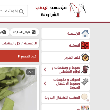
search
emoji_emotions
ballot
طلباتي السابقة
آر
الرئيسية
الرئيسية
كل المنتجات
أقمشة
كود الخصم P
كلف تطريز
خيوط و ومقصات و
chevron_left
لوازم الخياطين
2 / 5
اصواف و مكرميات
chevron_left
وخيوط الاشغال
اليدوية
الخشب الاشغال اليدوية
خرز