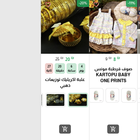
-20%
-11%
favorite_border
favorite_border
₪
₪
₪
₪
25
20
9
8
26
20
6
4
صوف قرطبة مونس
يوم
ساعة
دقيقة
ثانية
KARTOPU BABY
علبة اكريليك توزيعات
ONE PRINTS
ذهبي
add_shopping_cart
add_shopping_cart