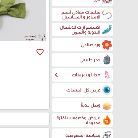
تعليقات معادن لصنع
الاساور و السناسيل
اكسسوارات للاشغال
اليدوية والفنون
ورد صناعي
favorite_border
حجر طبيعي
chevron_left
هدايا و توزيعات
عرض كل المنتجات
وصل حديثاً
عروض وخصومات لفترة
محدودة
سياسة الخصوصية