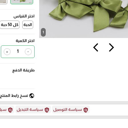
اختر القياس
الحبة
كل 50 حبة
1
اختر الكمية
arrow_back_ios
arrow_forward_ios
+
-
طريقة الدفع
public
نسخ رابط المنتج
policy
policy
policy
سياسة التوصيل
سياسة التبديل
سياس