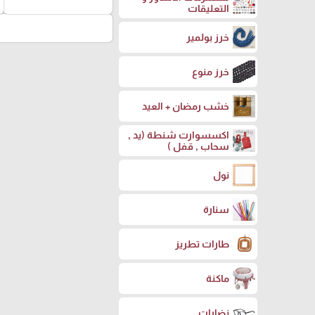
التعليقات
خرز بولمير
خرز منوع
خشب رمضان + العيد
اكسسوارت شنطة (يد ,
سحاب , قفل )
نول
سنارة
طارات تطريز
ماكنة
نضارات