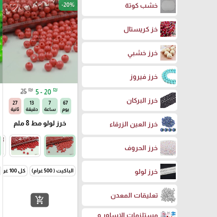
-20%
خشب كوتة
favorite_border
خز كريستال
خرز خشبي
خرز فيروز
₪
₪
25
5 - 20
خرز البركان
26
13
7
67
يوم
ساعة
دقيقة
ثانية
خرز لولو مط 8 ملم
خرز العين الزرقاء
خرز الحروف
خرز لولو
الباكيت ( 500 غرام)
كل 100 غرام
تعليقات المعدن
add_shopping_cart
مستلزمات الاساور و