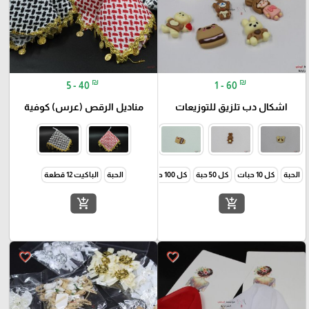
₪
₪
5 - 40
1 - 60
اشكال دب تلزيق للتوزيعات
مناديل الرقص (عرس) كوفية
الحبة
كل 10 حبات
كل 50 حبة
كل 100 حبة
الحبة
الباكيت 12 قطعة
add_shopping_cart
add_shopping_cart
favorite_border
favorite_border