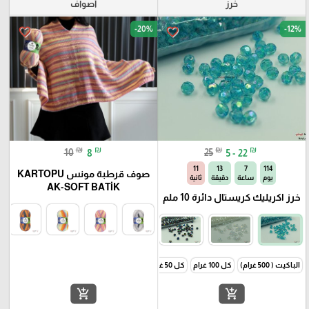
خرز
أصواف
-20%
-12%
favorite_border
favorite_border
₪
₪
₪
₪
10
8
25
5 - 22
10
13
7
114
صوف قرطبة مونس KARTOPU
يوم
ساعة
دقيقة
ثانية
AK-SOFT BATİK
خرز اكريليك كريستال دائرة 10 ملم
الباكيت ( 500 غرام)
كل 100 غرام
كل 50 غرام
add_shopping_cart
add_shopping_cart