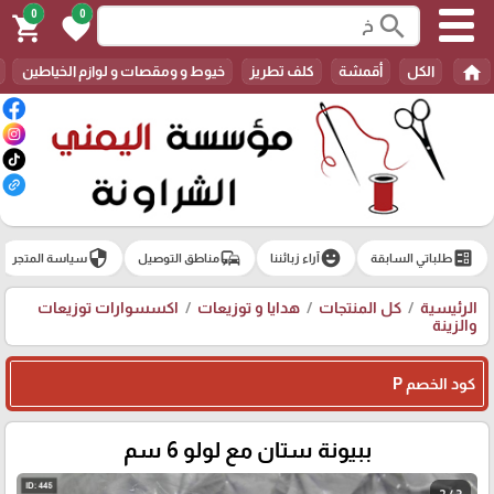
0
0
search
shopping_cart
favorite
home
الكل
أقمشة
كلف تطريز
خيوط و ومقصات و لوازم الخياطين
security
commute
emoji_emotions
ballot
طلباتي السابقة
آراء زبائننا
مناطق التوصيل
سياسة المتجر
الرئيسية
كل المنتجات
هدايا و توزيعات
اكسسوارات توزيعات
والزينة
كود الخصم P
ببيونة ستان مع لولو 6 سم