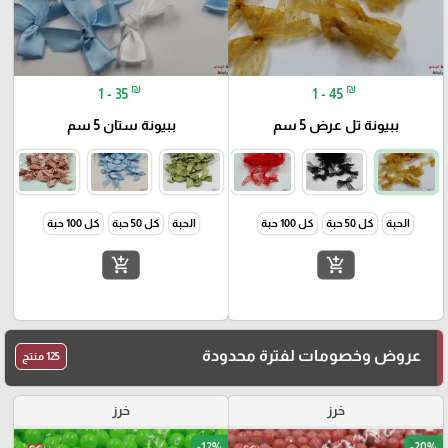
₪
₪
1 - 35
1 - 45
ببيونة تل عرض 5 سم
ببيونة ستان 5 سم
الحبة
كل 50 حبة
كل 100 حبة
الحبة
كل 50 حبة
كل 100 حبة
add_shopping_cart
add_shopping_cart
عروض وخصومات لفترة محدودة
125 منتج
خرز
خرز
-12%
-20%