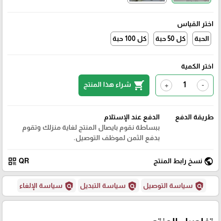
اختر القياس
الحبة
كل 50 حبة
كل 100 حبة
اختر الكمية
shopping_cart
شراء هذا المنتج
+
-
طريقة الدفع
الدفع عند الإستلام
ببساطة نقوم بايصال المنتج لغاية منزلك وتقوم
بدفع الثمن لموظف التوصيل.
qr_code
public
نسخ رابط المنتج
QR
policy
policy
policy
سياسة التوصيل
سياسة التبديل
سياسة الإلغاء