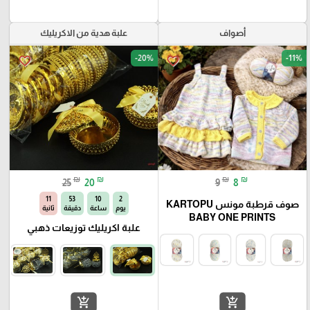
أصواف
علبة هدية من الاكريليك
-20%
-11%
favorite_border
favorite_border
₪
₪
₪
₪
25
20
9
8
10
53
10
2
صوف قرطبة مونس KARTOPU
يوم
ساعة
دقيقة
ثانية
BABY ONE PRINTS
علبة اكريليك توزيعات ذهبي
add_shopping_cart
add_shopping_cart