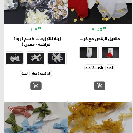
₪
₪
1 - 5
5 - 40
مناديل الرقص مع كرت
زينة للتوزيعات 6 سم (وردة -
فراشة - معدن )
الحبة
باكيت 12 حبة
الباكيت 6 حبة
الحبة
add_shopping_cart
add_shopping_cart
favorite_border
favorite_border