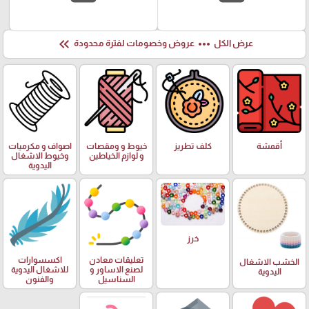
keyboard_double_arrow_left
more_horiz
عرض الكل
عروض وخصومات لفترة محدودة
أقمشة
كلف تطريز
خيوط و ومقصات
اصواف و مكرميات
و لوازم الخياطين
وخيوط الاشغال
اليدوية
خرز
تعليقات معادن
اكسسوارات
الخشب الاشغال
لصنع الاساور و
للاشغال اليدوية
اليدوية
السناسيل
والفنون