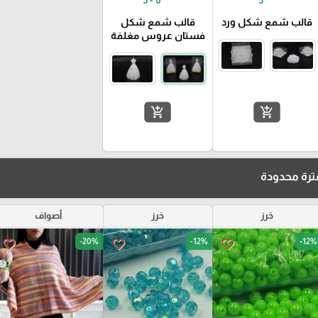
قالب شمع شكل ورد
قالب شمع شكل
فستان عروس مغلفة
add_shopping_cart
add_shopping_cart
رة محدودة
خرز
خرز
أصواف
-20%
-12%
-12%
favorite_border
favorite_border
favorite_border