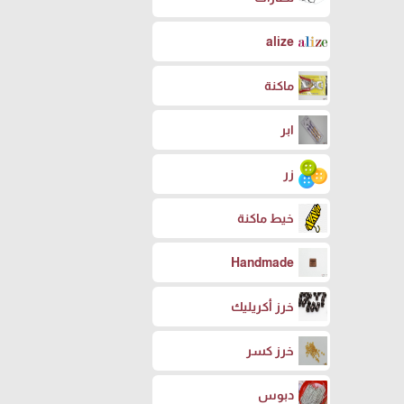
alize
ماكنة
ابر
زر
خيط ماكنة
Handmade
خرز أكريليك
خرز كسر
دبوس