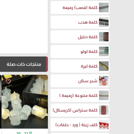
كلفة (قصب) رفيعة
كلفة هدب
كلفة دنتيل
كلفة لولو
منتجات ذات صلة
كلفة ليرة
favorite_border
شبر ستان
كلفة متنوعة (رفيعة )
كلفة ستراس (كريستال)
كلف زينة ( ورد - حلقات)
₪
20 - 22