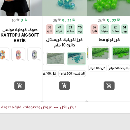
₪
₪
₪
₪
₪
₪
10
8
25
5 - 22
25
5 - 22
35
47
23
115
35
54
22
54
صوف قرطبة مونس
يوم
ساعة
دقيقة
ثانية
يوم
ساعة
دقيقة
ثانية
KARTOPU AK-SOFT
خرز لولو مط
خرز اكريليك كريستال
BATİK
دائرة 10 ملم
كل 50 غرام
باكيت 500 غرام
كل 100 غرام
كل 50 غرام
الباكيت ( 500 غرام)
كل 100 غرام
كل 50 غرام
add_shopping_cart
add_shopping_cart
add_shopping_cart
ft
more_horiz
عرض الكل
عروض وخصومات لفترة محدودة