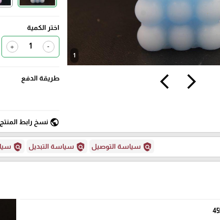
اختر الكمية
+
-
1
arrow_back_ios
arrow_forward_ios
طريقة الدفع
public
نسخ رابط المنتج
policy
policy
policy
سياسة التوصيل
سياسة التبديل
سياس
45