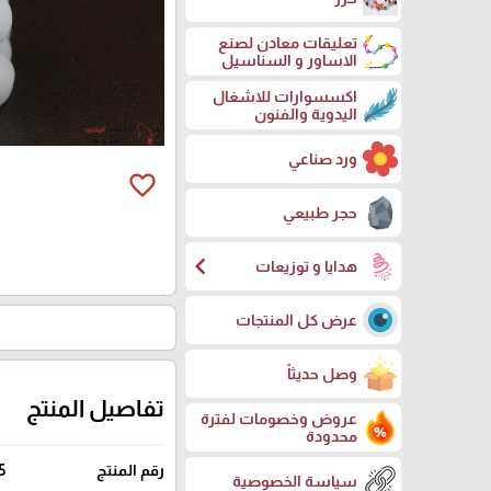
تعليقات معادن لصنع
الاساور و السناسيل
اكسسوارات للاشغال
اليدوية والفنون
ورد صناعي
favorite_border
حجر طبيعي
chevron_left
هدايا و توزيعات
عرض كل المنتجات
وصل حديثاً
تفاصيل المنتج
عروض وخصومات لفترة
محدودة
رقم المنتج
5
سياسة الخصوصية