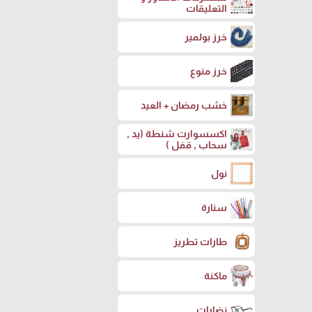
التعليقات
خرز بولمير
خرز منوع
خشب رمضان + العيد
اكسسوارت شنطة (يد ,
سحاب , قفل )
نول
سنارة
طارات تطريز
ماكنة
نضارات