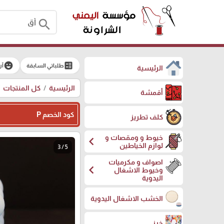
search
emoji_emotions
ballot
طلباتي السابقة
آر
الرئيسية
الرئيسية
كل المنتجات
أقمشة
كود الخصم P
كلف تطريز
خيوط و ومقصات و
chevron_left
لوازم الخياطين
3 / 5
اصواف و مكرميات
chevron_left
وخيوط الاشغال
اليدوية
الخشب الاشغال اليدوية
خرز