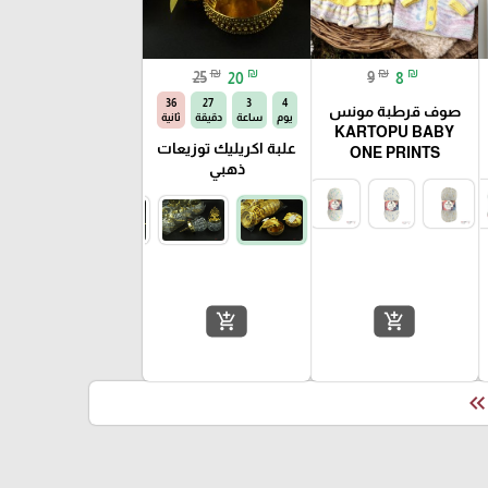
₪
₪
₪
₪
25
20
9
8
35
27
3
4
صوف قرطبة مونس
يوم
ساعة
دقيقة
ثانية
KARTOPU BABY
علبة اكريليك توزيعات
ONE PRINTS
ذهبي
add_shopping_cart
add_shopping_cart
keyboard_double_arrow_le