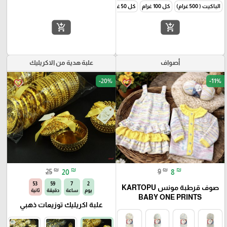
الباكيت ( 500 غرام)
كل 100 غرام
كل 50 غرام
add_shopping_cart
add_shopping_cart
أصواف
علبة هدية من الاكريليك
-20%
-11%
favorite_border
favorite_border
₪
₪
₪
₪
25
20
9
8
52
59
7
2
صوف قرطبة مونس KARTOPU
يوم
ساعة
دقيقة
ثانية
BABY ONE PRINTS
علبة اكريليك توزيعات ذهبي