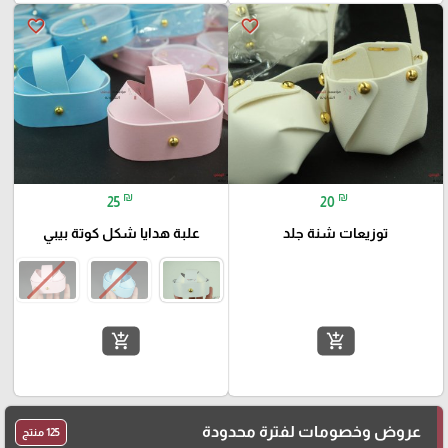
favorite_border
favorite_border
₪
₪
25
20
توزيعات شنة جلد
علبة هدايا شكل كوتة بيبي
add_shopping_cart
add_shopping_cart
عروض وخصومات لفترة محدودة
125 منتج