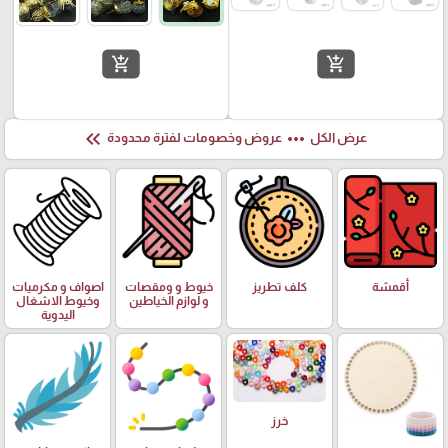
add_shopping_cart
add_shopping_cart
keyboard_double_arrow_left
more_horiz
عرض الكل
عروض وخصومات لفترة محدودة
أقمشة
كلف تطريز
خيوط و ومقصات
اصواف و مكرميات
و لوازم الخياطين
وخيوط الاشغال
اليدوية
خرز