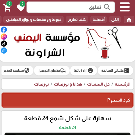
0
0
search
shopping_cart
favorite
home
الكل
أقمشة
كلف تطريز
خيوط و ومقصات و لوازم الخياطين
security
commute
emoji_emotions
ballot
طلباتي السابقة
آراء زبائننا
مناطق التوصيل
سياسة المتجر
الرئيسية
كل المنتجات
هدايا و توزيعات
توزيعات
كود الخصم P
سهارة على شكل شمع 24 قطعة
24 قطعة