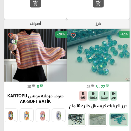
add_shopping_cart
add_shopping_cart
خرز
أصواف
-20%
-12%
favorite_border
favorite_border
₪
₪
₪
₪
10
8
25
5 - 22
52
19
4
114
صوف قرطبة مونس KARTOPU
يوم
ساعة
دقيقة
ثانية
AK-SOFT BATİK
خرز اكريليك كريستال دائرة 10 ملم