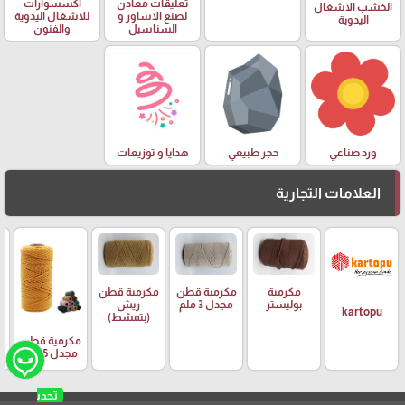
تعليقات معادن
اكسسوارات
الخشب الاشغال
لصنع الاساور و
للاشغال اليدوية
اليدوية
السناسيل
والفنون
ورد صناعي
حجر طبيعي
هدايا و توزيعات
العلامات التجارية
مكرمية
مكرمية قطن
مكرمية قطن
م
بوليستر
مجدل 3 ملم
ريش
ر
kartopu
(بتمشط)
مكرمية قطن
مجدل 5 ملم