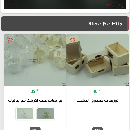
منتجات ذات صلة
favorite_border
favorite_border
₪
₪
35
40
توزيعات صندوق الخشب
توزيعات علب اكريلك مع يد لولو