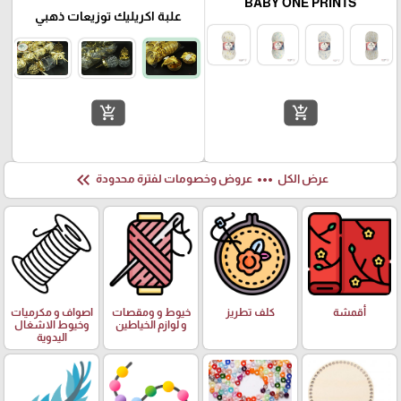
BABY ONE PRINTS
علبة اكريليك توزيعات ذهبي
add_shopping_cart
add_shopping_cart
keyboard_double_arrow_left
more_horiz
عرض الكل
عروض وخصومات لفترة محدودة
أقمشة
كلف تطريز
خيوط و ومقصات
اصواف و مكرميات
و لوازم الخياطين
وخيوط الاشغال
اليدوية