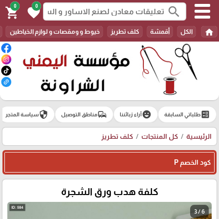
0
0
search
shopping_cart
favorite
home
الكل
أقمشة
كلف تطريز
خيوط و ومقصات و لوازم الخياطين
security
commute
emoji_emotions
ballot
طلباتي السابقة
آراء زبائننا
مناطق التوصيل
سياسة المتجر
الرئيسية
كل المنتجات
كلف تطريز
كود الخصم P
كلفة هدب ورق الشجرة
3 / 6