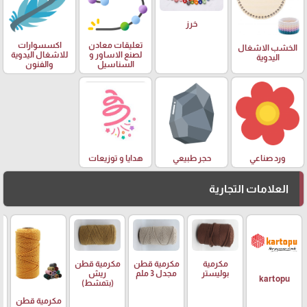
خرز
تعليقات معادن
اكسسوارات
الخشب الاشغال
لصنع الاساور و
للاشغال اليدوية
اليدوية
السناسيل
والفنون
ورد صناعي
حجر طبيعي
هدايا و توزيعات
العلامات التجارية
مكرمية
مكرمية قطن
مكرمية قطن
م
بوليستر
مجدل 3 ملم
ريش
ر
kartopu
(بتمشط)
مكرمية قطن