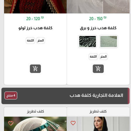
₪
₪
20 - 120
20 - 150
كلفة هدب خرز و برق
كلفة هدب خرز لولو
المتر
اللفة
المتر
اللفة
add_shopping_cart
add_shopping_cart
العلامة التجارية كلفة هدب
4 منتج
كلف تطريز
كلف تطريز
favorite_border
favorite_border