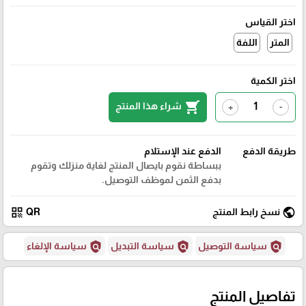
اختر القياس
المتر
اللفة
اختر الكمية
shopping_cart
شراء هذا المنتج
+
-
طريقة الدفع
الدفع عند الإستلام
ببساطة نقوم بايصال المنتج لغاية منزلك وتقوم
بدفع الثمن لموظف التوصيل.
qr_code
public
نسخ رابط المنتج
QR
policy
policy
policy
سياسة التوصيل
سياسة التبديل
سياسة الإلغاء
تفاصيل المنتج