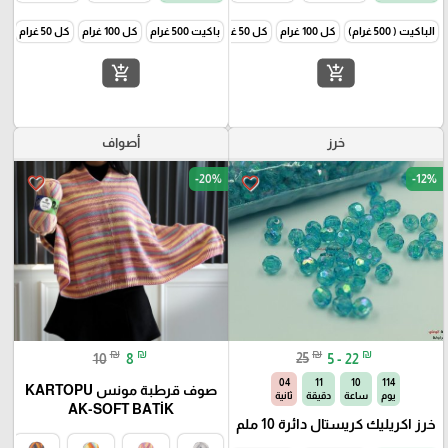
الباكيت ( 500 غرام)
كل 100 غرام
كل 50 غرام
باكيت 500 غرام
كل 100 غرام
كل 50 غرام
add_shopping_cart
add_shopping_cart
خرز
أصواف
-20%
-12%
favorite_border
favorite_border
₪
₪
₪
₪
10
8
25
5 - 22
03
11
10
114
صوف قرطبة مونس KARTOPU
يوم
ساعة
دقيقة
ثانية
AK-SOFT BATİK
خرز اكريليك كريستال دائرة 10 ملم