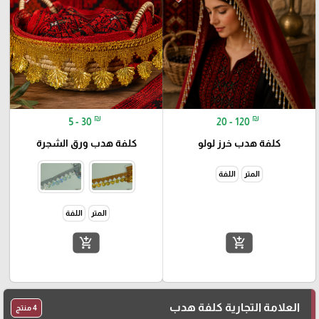
₪
₪
5 - 30
20 - 120
كلفة هدب خرز لولو
كلفة هدب ورق الشجرة
المتر
اللفة
المتر
اللفة
add_shopping_cart
add_shopping_cart
العلامة التجارية كلفة هدب
4 منتج