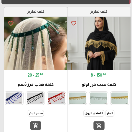
كلف تطريز
كلف تطريز
favorite_border
favorite_border
₪
₪
20 - 25
8 - 150
كلفة هدب خرز لولو
كلفة هدب خرز 5سم
المتر
اللفة او الرول
سعر المتر
add_shopping_cart
add_shopping_cart