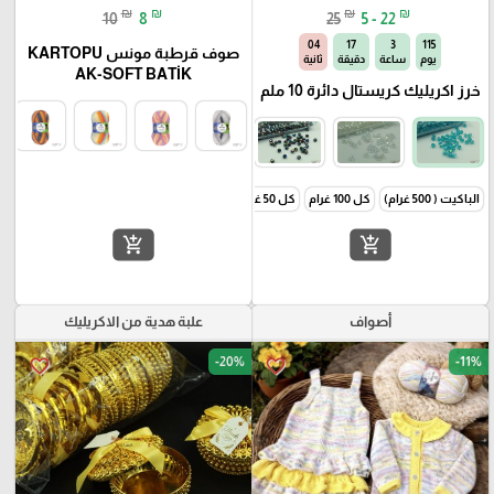
₪
₪
₪
₪
10
8
25
5 - 22
03
17
3
115
صوف قرطبة مونس KARTOPU
يوم
ساعة
دقيقة
ثانية
AK-SOFT BATİK
خرز اكريليك كريستال دائرة 10 ملم
الباكيت ( 500 غرام)
كل 100 غرام
كل 50 غرام
add_shopping_cart
add_shopping_cart
أصواف
علبة هدية من الاكريليك
-20%
-11%
favorite_border
favorite_border