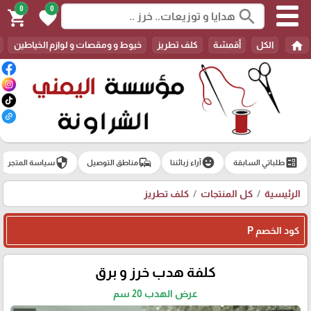
0
0
search
shopping_cart
favorite
home
الكل
أقمشة
كلف تطريز
خيوط و ومقصات و لوازم الخياطين
security
commute
emoji_emotions
ballot
طلباتي السابقة
آراء زبائننا
مناطق التوصيل
سياسة المتجر
الرئيسية
كل المنتجات
كلف تطريز
كود الخصم P
كلفة هدب خرز و برق
عرض الهدب 20 سم