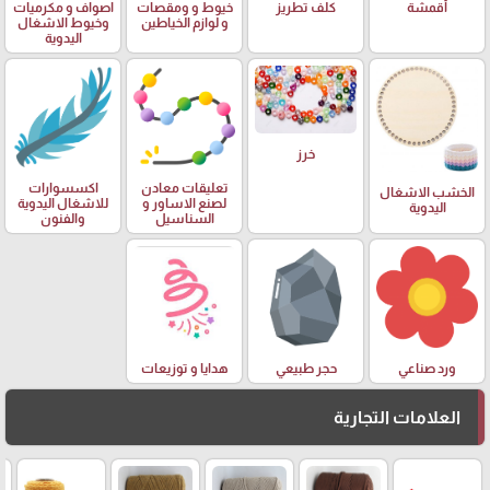
أقمشة
كلف تطريز
خيوط و ومقصات
اصواف و مكرميات
و لوازم الخياطين
وخيوط الاشغال
اليدوية
خرز
تعليقات معادن
اكسسوارات
الخشب الاشغال
لصنع الاساور و
للاشغال اليدوية
اليدوية
السناسيل
والفنون
ورد صناعي
حجر طبيعي
هدايا و توزيعات
العلامات التجارية