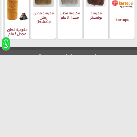
مكرمية
مكرمية قطن
مكرمية قطن
م
بوليستر
مجدل 3 ملم
ريش
ر
kartopu
(بتمشط)
مكرمية قطن
مجدل 5 ملم
تثبيت تطبيقنا
"مؤسسة اليمني"
arrow_upward
الحقوق النشر محفوظة لدى مؤسسة اليمني الشراونة ©
برمجة وتطوير شركة ديجيتال لايف