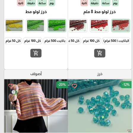
يوم
ساعة
دقيقة
ثانية
يوم
ساعة
دقيقة
ثانية
خرز لولو مط 8 ملم
خرز لولو مط
الباكيت ( 500 غرام)
كل 100 غرام
كل 50 غرام
باكيت 500 غرام
كل 100 غرام
كل 50 غرام
add_shopping_cart
add_shopping_cart
خرز
أصواف
-20%
-12%
favorite_border
favorite_border