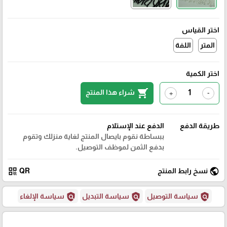
اختر القياس
المتر
اللفة
اختر الكمية
shopping_cart
شراء هذا المنتج
+
-
طريقة الدفع
الدفع عند الإستلام
ببساطة نقوم بايصال المنتج لغاية منزلك وتقوم
بدفع الثمن لموظف التوصيل.
qr_code
public
نسخ رابط المنتج
QR
policy
policy
policy
سياسة التوصيل
سياسة التبديل
سياسة الإلغاء