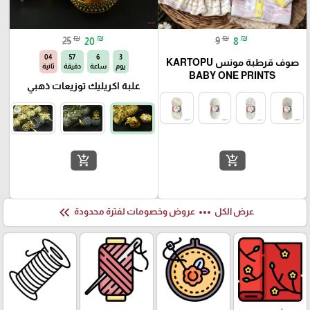
₪
₪
₪
₪
25
20
9
8
03
57
6
3
صوف قرطبة مونس KARTOPU
يوم
ساعة
دقيقة
ثانية
BABY ONE PRINTS
علبة اكريليك توزيعات ذهبي
add_shopping_cart
add_shopping_cart
keyboard_double_arrow_left
more_horiz
عرض الكل
عروض وخصومات لفترة محدودة