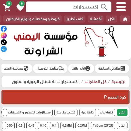
0
0
search
shopping_cart
favorite
home
الكل
أقمشة
كلف تطريز
خيوط و ومقصات و لوازم الخياطين
security
commute
emoji_emotions
ballot
طلباتي السابقة
آراء زبائننا
مناطق التوصيل
سياسة المتجر
الرئيسية
كل المنتجات
اكسسوارات للاشغال اليدوية والفنون
كود الخصم P
الكل
كلفة لولو
كلفة ليرة
خشب مكرمية
مستلزمات الاساور و التعليقات
اك
الكل
(25*25) cm ٢٧٤
0.2MM
0.3MM
0.4
0.40
0.45
0.5
0.50
6