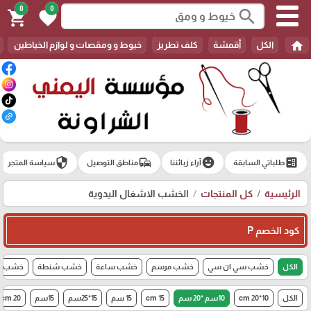
0
0
search
shopping_cart
favorite
home
الكل
أقمشة
كلف تطريز
خيوط و ومقصات و لوازم الخياطين
security
commute
emoji_emotions
ballot
طلباتي السابقة
آراء زبائننا
مناطق التوصيل
سياسة المتجر
الرئيسية
كل المنتجات
الخشب الاشغال اليدوية
كود الخصم P
الكل
خشب سي ان سي
خشب مرسم
خشب ساعة
خشب شنطة
خشب اي
الكل
10*20 cm
10سم *20 سم
15 cm
15 سم
15*25سم
15سم
20 cm