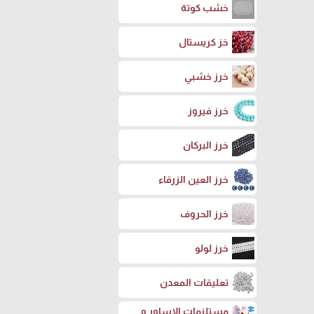
خشب كوتة
خز كريستال
خرز خشبي
خرز فيروز
خرز البركان
خرز العين الزرقاء
خرز الحروف
خرز لولو
تعليقات المعدن
مستلزمات الاساور و