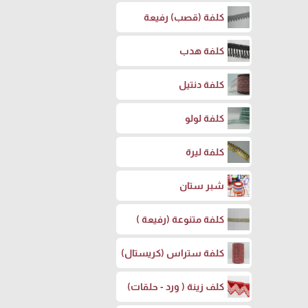
كلفة (قصب) رفيعة
كلفة هدب
كلفة دنتيل
كلفة لولو
كلفة ليرة
شبر ستان
كلفة متنوعة (رفيعة )
كلفة ستراس (كريستال)
كلف زينة ( ورد - حلقات)