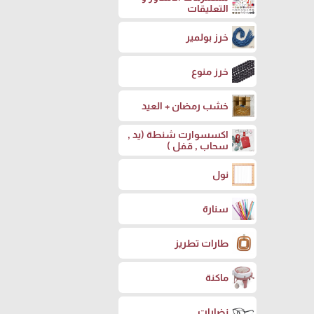
التعليقات
خرز بولمير
خرز منوع
خشب رمضان + العيد
اكسسوارت شنطة (يد ,
سحاب , قفل )
نول
سنارة
طارات تطريز
ماكنة
نضارات