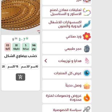
تعليقات معادن لصنع
الاساور و السناسيل
اكسسوارات للاشغال
اليدوية والفنون
ورد صناعي
₪
₪
9
3 - 7
02
30
5
146
حجر طبيعي
يوم
ساعة
دقيقة
ثانية
خشب بيضاوي الشكل
chevron_left
هدايا و توزيعات
10سم *20 سم
15*25سم
20*30 سم
عرض كل المنتجات
add_shopping_cart
وصل حديثاً
عروض وخصومات لفترة
محدودة
سياسة الخصوصية