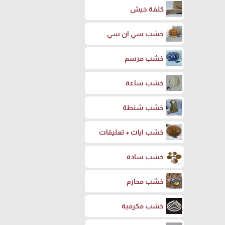
كلفة خيش
خشب سي ان سي
خشب مرسم
خشب ساعة
خشب شنطة
خشب ايات + تعليقات
خشب سادة
خشب محارم
خشب مكرمية