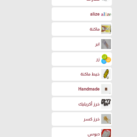
alize
ماكنة
ابر
زر
خيط ماكنة
Handmade
خرز أكريليك
خرز كسر
دبوس